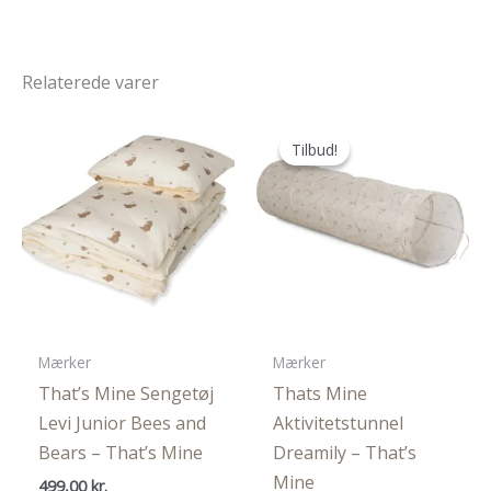
Relaterede varer
Tilbud!
Tilbud!
Mærker
Mærker
That’s Mine Sengetøj
Thats Mine
Levi Junior Bees and
Aktivitetstunnel
Bears – That’s Mine
Dreamily – That’s
Mine
499,00
kr.