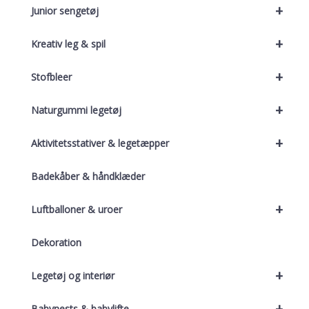
+
Junior sengetøj
+
Kreativ leg & spil
+
Stofbleer
+
Naturgummi legetøj
+
Aktivitetsstativer & legetæpper
Badekåber & håndklæder
+
Luftballoner & uroer
Dekoration
+
Legetøj og interiør
+
Babynests & babylifte