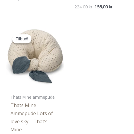
Den
Den
224,00
kr.
156,00
kr.
oprindelige
aktuelle
pris
pris
var:
er:
224,00 kr..
156,00 kr..
Tilbud!
Tilbud!
Thats Mine ammepude
Thats Mine
Ammepude Lots of
love sky – That’s
Mine