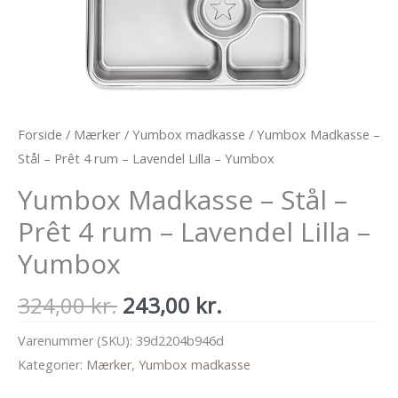
Forside
/
Mærker
/
Yumbox madkasse
/ Yumbox Madkasse –
Stål – Prêt 4 rum – Lavendel Lilla – Yumbox
Yumbox Madkasse – Stål –
Prêt 4 rum – Lavendel Lilla –
Yumbox
Den
Den
324,00
kr.
243,00
kr.
oprindelige
aktuelle
Varenummer (SKU):
39d2204b946d
pris
pris
Kategorier:
Mærker
,
Yumbox madkasse
var:
er: