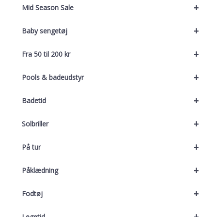
+
Mid Season Sale
+
Baby sengetøj
+
Fra 50 til 200 kr
+
Pools & badeudstyr
+
Badetid
+
Solbriller
+
På tur
+
Påklædning
+
Fodtøj
+
Legetid