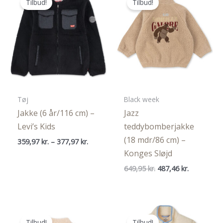
Tilbud!
Tilbud!
Tøj
Black week
Jakke (6 år/116 cm) –
Jazz
Levi’s Kids
teddybomberjakke
(18 mdr/86 cm) –
Prisinterval:
359,97
kr.
–
377,97
kr.
359,97 kr.
Konges Sløjd
til
377,97 kr.
Den
Den
649,95
kr.
487,46
kr.
oprindelige
aktuelle
pris
pris
var:
er:
649,95 kr..
487,46 kr..
Tilbud!
Tilbud!