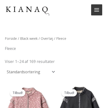
Gå
til
indholdet
Forside
/
Black week
/
Overtøj
/ Fleece
Fleece
Viser 1–24 af 169 resultater
Tilbud!
Tilbud!