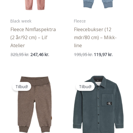
Black week
Fleece
Fleece Nmflaspektra
Fleecebukser (12
(2 år/92 cm) – Lil’
mdr/80 cm) – Mikk-
Atelier
line
Den
Den
Den
Den
329,95
kr.
247,46
kr.
199,95
kr.
119,97
kr.
oprindelige
aktuelle
oprindelige
aktuelle
pris
pris
pris
pris
var:
er:
var:
er:
329,95 kr..
247,46 kr..
199,95 kr..
119,97 kr..
Tilbud!
Tilbud!