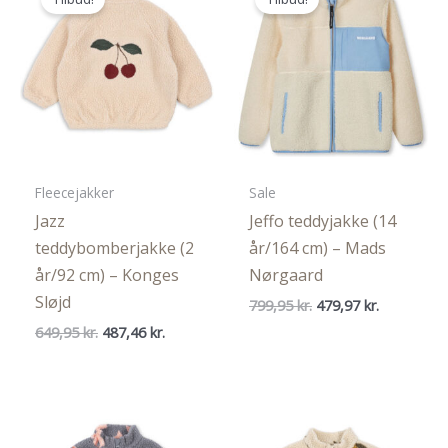
Fleecejakker
Sale
Jazz
Jeffo teddyjakke (14
teddybomberjakke (2
år/164 cm) – Mads
år/92 cm) – Konges
Nørgaard
Sløjd
Den
Den
799,95
kr.
479,97
kr.
oprindelige
aktuelle
Den
Den
649,95
kr.
487,46
kr.
pris
pris
oprindelige
aktuelle
var:
er:
pris
pris
799,95 kr..
479,97 kr..
var:
er:
649,95 kr..
487,46 kr..