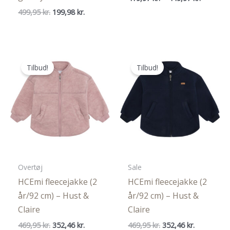
419,97 kr
Den
Den
499,95
kr.
199,98
kr.
til
oprindelige
aktuelle
449,97 kr
pris
pris
var:
er:
499,95 kr..
199,98 kr..
Tilbud!
Tilbud!
Overtøj
Sale
HCEmi fleecejakke (2
HCEmi fleecejakke (2
år/92 cm) – Hust &
år/92 cm) – Hust &
Claire
Claire
Den
Den
Den
Den
469,95
kr.
352,46
kr.
469,95
kr.
352,46
kr.