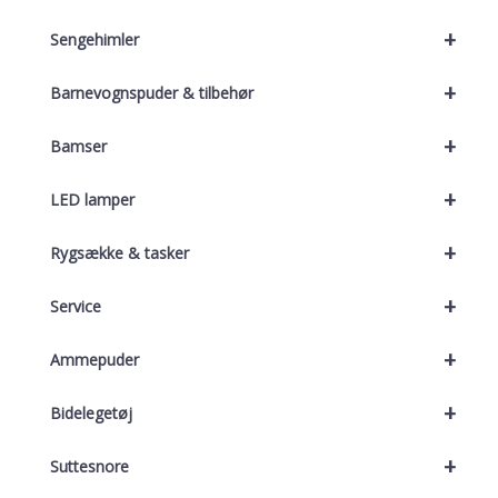
+
Sengehimler
+
Barnevognspuder & tilbehør
+
Bamser
+
LED lamper
+
Rygsække & tasker
+
Service
+
Ammepuder
+
Bidelegetøj
+
Suttesnore