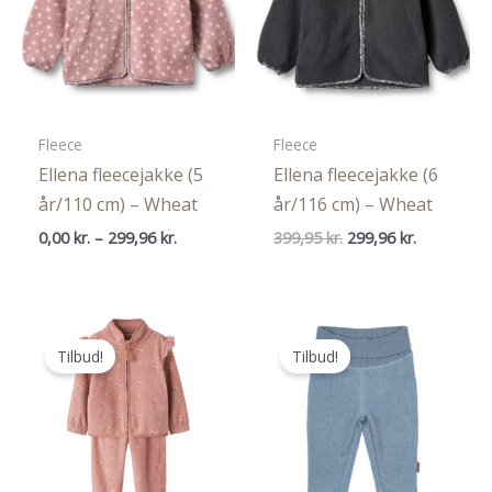
Fleece
Fleece
Ellena fleecejakke (5
Ellena fleecejakke (6
år/110 cm) – Wheat
år/116 cm) – Wheat
Prisinterval:
Den
Den
0,00
kr.
–
299,96
kr.
399,95
kr.
299,96
kr.
0,00 kr.
oprindelige
aktuelle
til
pris
pris
299,96 kr.
var:
er:
399,95 kr..
299,96 kr..
Tilbud!
Tilbud!