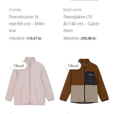
Overtøj
Black week
Fleecebukser (6
Fleecejakke (10
mdr/68 cm) – Mikk-
år/140 cm) – Calvin
line
Klein
Den
Den
Den
Den
199,95
kr.
119,97
kr.
599,95
kr.
299,98
kr.
oprindelige
aktuelle
oprindelige
aktuelle
pris
pris
pris
pris
var:
er:
var:
er:
199,95 kr..
119,97 kr..
599,95 kr..
299,98 kr..
Tilbud!
Tilbud!