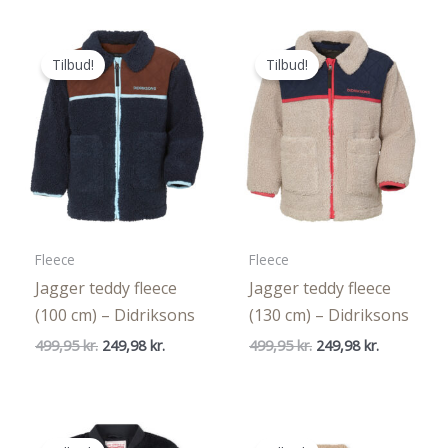
374,96 kr.
Tilbud!
Tilbud!
Fleece
Fleece
Jagger teddy fleece
Jagger teddy fleece
(100 cm) – Didriksons
(130 cm) – Didriksons
Den
Den
Den
Den
499,95
kr.
249,98
kr.
499,95
kr.
249,98
kr.
oprindelige
aktuelle
oprindelige
aktuelle
pris
pris
pris
pris
var:
er:
var:
er:
499,95 kr..
249,98 kr..
499,95 kr..
249,98 kr..