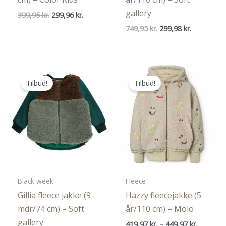
gallery
Den
Den
399,95
kr.
299,96
kr.
oprindelige
aktuelle
Den
Den
749,95
kr.
299,98
kr.
pris
pris
oprindelige
aktuelle
var:
er:
pris
pris
399,95 kr..
299,96 kr..
var:
er:
749,95 kr..
299,98 kr..
Tilbud!
Tilbud!
Black week
Fleece
Gillia fleece jakke (9
Hazzy fleecejakke (5
mdr/74 cm) – Soft
år/110 cm) – Molo
gallery
Prisinterv
419,97
kr.
–
449,97
kr.