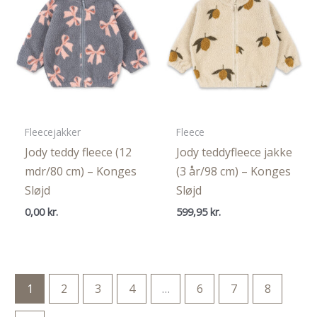
Fleecejakker
Fleece
Jody teddy fleece (12
Jody teddyfleece jakke
mdr/80 cm) – Konges
(3 år/98 cm) – Konges
Sløjd
Sløjd
0,00
kr.
599,95
kr.
1
2
3
4
…
6
7
8