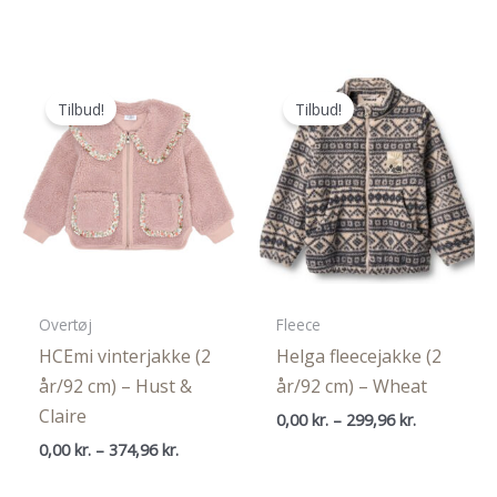
oprindelige
aktuelle
oprindelige
aktuelle
pris
pris
pris
pris
var:
er:
var:
er:
469,95 kr..
352,46 kr..
469,95 kr..
352,46 kr..
Tilbud!
Tilbud!
Overtøj
Fleece
HCEmi vinterjakke (2
Helga fleecejakke (2
år/92 cm) – Hust &
år/92 cm) – Wheat
Claire
Prisinterval
0,00
kr.
–
299,96
kr.
0,00 kr.
Prisinterval:
0,00
kr.
–
374,96
kr.
til
0,00 kr.
299,96 kr.
til