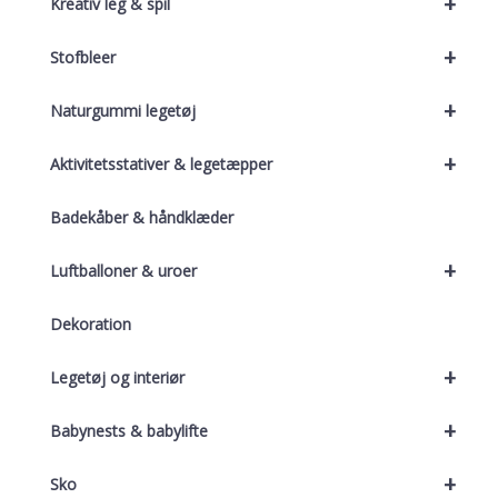
+
Kreativ leg & spil
+
Stofbleer
+
Naturgummi legetøj
+
Aktivitetsstativer & legetæpper
Badekåber & håndklæder
+
Luftballoner & uroer
Dekoration
+
Legetøj og interiør
+
Babynests & babylifte
+
Sko