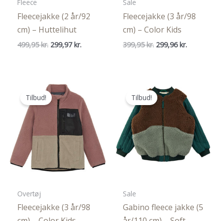
Fleece
Sale
Fleecejakke (2 år/92
Fleecejakke (3 år/98
cm) – Huttelihut
cm) – Color Kids
Den
Den
Den
Den
499,95
kr.
299,97
kr.
399,95
kr.
299,96
kr.
oprindelige
aktuelle
oprindelige
aktuelle
pris
pris
pris
pris
var:
er:
var:
er:
499,95 kr..
299,97 kr..
399,95 kr..
299,96 kr..
Tilbud!
Tilbud!
Overtøj
Sale
Fleecejakke (3 år/98
Gabino fleece jakke (5
cm) – Color Kids
år/110 cm) – Soft