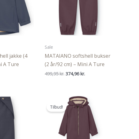
Sale
ll jakke (4
MATAIANO softshell bukser
i A Ture
(2 år/92 cm) – Mini A Ture
Den
Den
499,95
kr.
374,96
kr.
oprindelige
aktuelle
pris
pris
var:
er:
499,95 kr..
374,96 kr..
Tilbud!