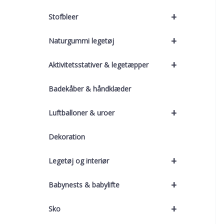
+
Stofbleer
+
Naturgummi legetøj
+
Aktivitetsstativer & legetæpper
Badekåber & håndklæder
+
Luftballoner & uroer
Dekoration
+
Legetøj og interiør
+
Babynests & babylifte
+
Sko