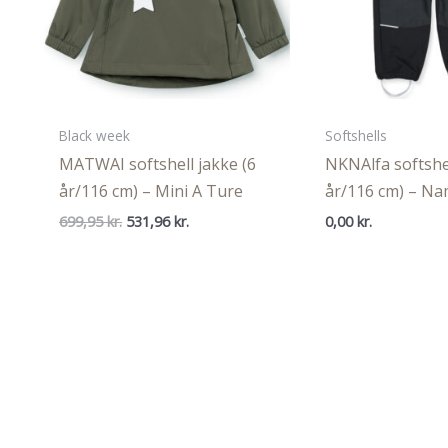
Black week
Softshells
MATWAI softshell jakke (6
NKNAlfa softshe
år/116 cm) – Mini A Ture
år/116 cm) – Na
Den
Den
699,95
kr.
531,96
kr.
0,00
kr.
oprindelige
aktuelle
pris
pris
var:
er:
699,95 kr..
531,96 kr..