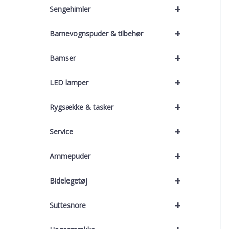
+
Sengehimler
+
Barnevognspuder & tilbehør
+
Bamser
+
LED lamper
+
Rygsække & tasker
+
Service
+
Ammepuder
+
Bidelegetøj
+
Suttesnore