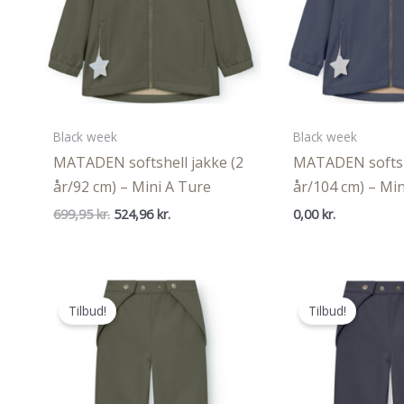
Black week
Black week
MATADEN softshell jakke (2
MATADEN softshe
år/92 cm) – Mini A Ture
år/104 cm) – Min
Den
Den
699,95
kr.
524,96
kr.
0,00
kr.
oprindelige
aktuelle
pris
pris
var:
er:
699,95 kr..
524,96 kr..
Tilbud!
Tilbud!