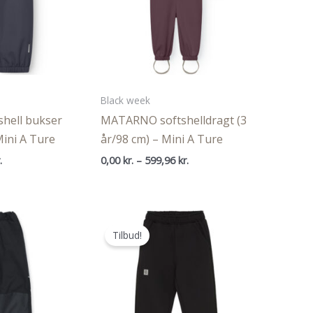
Black week
hell bukser
MATARNO softshelldragt (3
Mini A Ture
år/98 cm) – Mini A Ture
Prisinterval:
Prisinterval:
.
0,00
kr.
–
599,96
kr.
0,00 kr.
0,00 kr.
til
til
399,96 kr.
599,96 kr.
Tilbud!