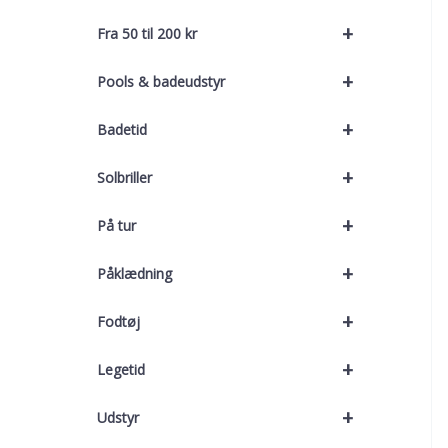
+
Fra 50 til 200 kr
+
Pools & badeudstyr
+
Badetid
+
Solbriller
+
På tur
+
Påklædning
+
Fodtøj
+
Legetid
+
Udstyr