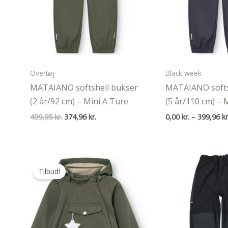
Overtøj
Black week
MATAIANO softshell bukser
MATAIANO softs
(2 år/92 cm) – Mini A Ture
(5 år/110 cm) – 
Den
Den
499,95
kr.
374,96
kr.
0,00
kr.
–
399,96
kr
oprindelige
aktuelle
pris
pris
var:
er:
499,95 kr..
374,96 kr..
Tilbud!