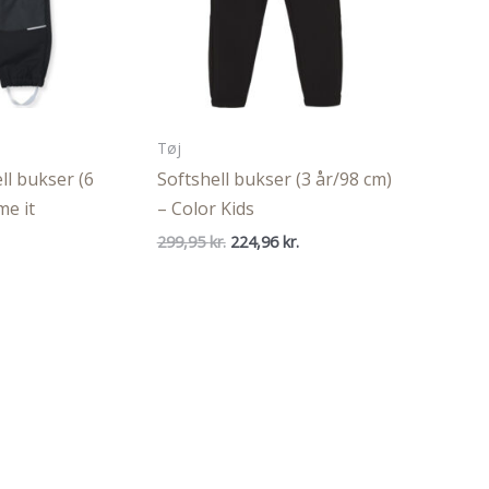
Tøj
ll bukser (6
Softshell bukser (3 år/98 cm)
me it
– Color Kids
Den
Den
299,95
kr.
224,96
kr.
oprindelige
aktuelle
pris
pris
var:
er:
299,95 kr..
224,96 kr..