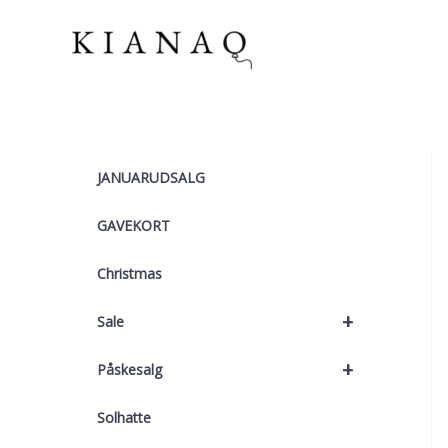
Gå
til
indholdet
JANUARUDSALG
GAVEKORT
Christmas
+
Sale
+
Påskesalg
Solhatte