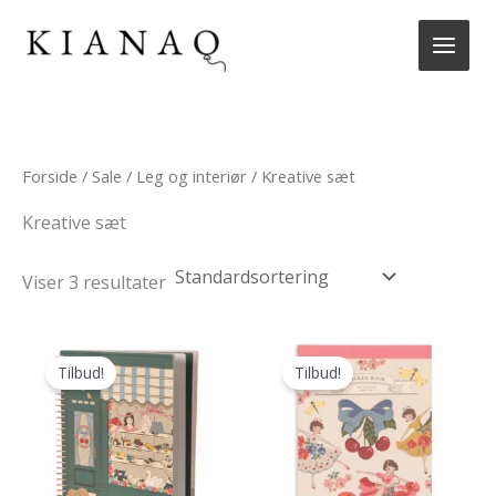
Gå
til
indholdet
Forside
/
Sale
/
Leg og interiør
/ Kreative sæt
Kreative sæt
Viser 3 resultater
Tilbud!
Tilbud!