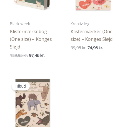
Black week
Kreativ leg
Klistermærkebog
Klistermærker (One
(One size) – Konges
size) – Konges Sløjd
Sløjd
Den
Den
99,95
kr.
74,96
kr.
oprindelige
aktuelle
Den
Den
129,95
kr.
97,46
kr.
pris
pris
oprindelige
aktuelle
var:
er:
pris
pris
99,95 kr..
74,96 kr..
var:
er:
129,95 kr..
97,46 kr..
Tilbud!