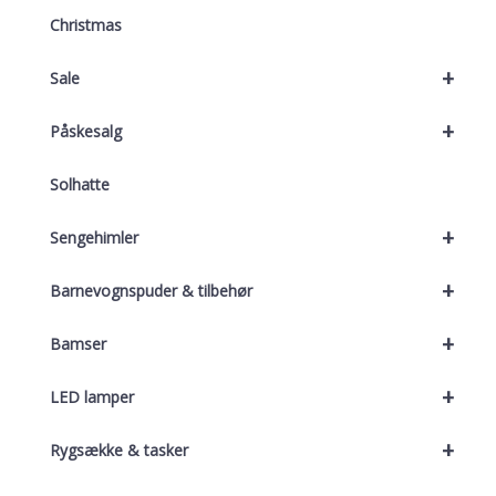
Christmas
+
Sale
+
Påskesalg
Solhatte
+
Sengehimler
+
Barnevognspuder & tilbehør
+
Bamser
+
LED lamper
+
Rygsække & tasker