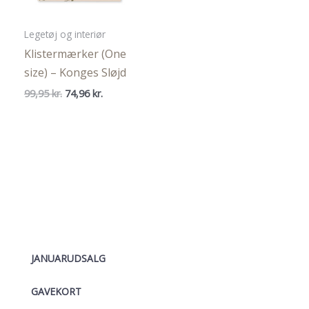
Legetøj og interiør
Klistermærker (One
size) – Konges Sløjd
Den
Den
99,95
kr.
74,96
kr.
oprindelige
aktuelle
pris
pris
var:
er:
99,95 kr..
74,96 kr..
JANUARUDSALG
GAVEKORT