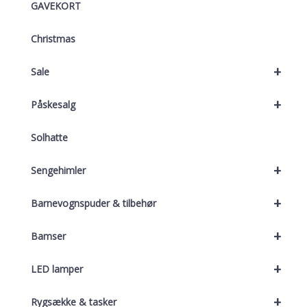
GAVEKORT
Christmas
+
Sale
+
Påskesalg
Solhatte
+
Sengehimler
+
Barnevognspuder & tilbehør
+
Bamser
+
LED lamper
+
Rygsække & tasker