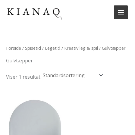
Gå
til
indholdet
Forside
/
Spisetid
/
Legetid
/
Kreativ leg & spil
/ Gulvtæpper
Gulvtæpper
Viser 1 resultat