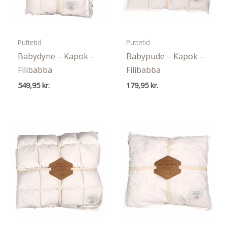
Puttetid
Puttetid
Babydyne – Kapok –
Babypude – Kapok –
Filibabba
Filibabba
549,95
kr.
179,95
kr.