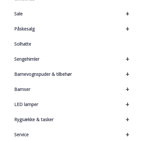
+
Sale
+
Påskesalg
Solhatte
+
Sengehimler
+
Barnevognspuder & tilbehør
+
Bamser
+
LED lamper
+
Rygsække & tasker
+
Service