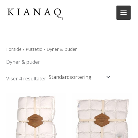
Gå
til
indholdet
Forside
/
Puttetid
/ Dyner & puder
Dyner & puder
Viser 4 resultater