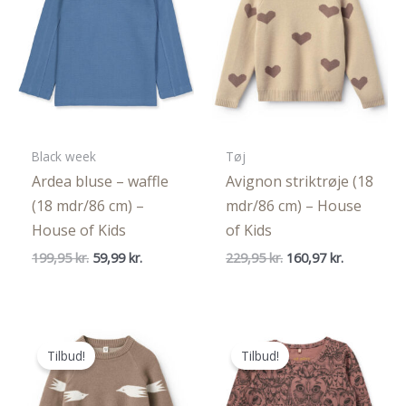
Black week
Tøj
Ardea bluse – waffle
Avignon striktrøje (18
(18 mdr/86 cm) –
mdr/86 cm) – House
House of Kids
of Kids
Den
Den
Den
Den
199,95
kr.
59,99
kr.
229,95
kr.
160,97
kr.
oprindelige
aktuelle
oprindelige
aktuelle
pris
pris
pris
pris
var:
er:
var:
er:
199,95 kr..
59,99 kr..
229,95 kr..
160,97 kr..
Tilbud!
Tilbud!