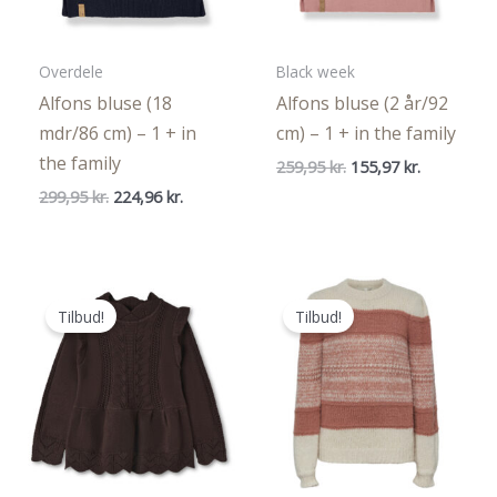
Overdele
Black week
Alfons bluse (18
Alfons bluse (2 år/92
mdr/86 cm) – 1 + in
cm) – 1 + in the family
the family
Den
Den
259,95
kr.
155,97
kr.
oprindelige
aktuelle
Den
Den
299,95
kr.
224,96
kr.
pris
pris
oprindelige
aktuelle
var:
er:
pris
pris
259,95 kr..
155,97 kr..
var:
er:
299,95 kr..
224,96 kr..
Tilbud!
Tilbud!