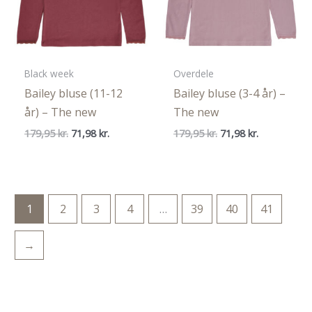
Black week
Overdele
Bailey bluse (11-12
Bailey bluse (3-4 år) –
år) – The new
The new
Den
Den
Den
Den
179,95
kr.
71,98
kr.
179,95
kr.
71,98
kr.
oprindelige
aktuelle
oprindelige
aktuelle
pris
pris
pris
pris
var:
er:
var:
er:
179,95 kr..
71,98 kr..
179,95 kr..
71,98 kr..
1
2
3
4
…
39
40
41
→