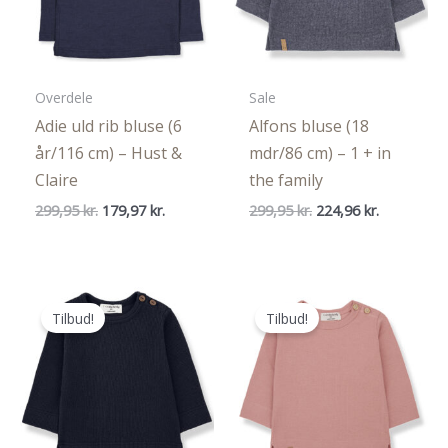
Overdele
Sale
Adie uld rib bluse (6
Alfons bluse (18
år/116 cm) – Hust &
mdr/86 cm) – 1 + in
Claire
the family
Den
Den
Den
Den
299,95
kr.
179,97
kr.
299,95
kr.
224,96
kr.
oprindelige
aktuelle
oprindelige
aktuelle
pris
pris
pris
pris
var:
er:
var:
er:
299,95 kr..
179,97 kr..
299,95 kr..
224,96 kr..
Tilbud!
Tilbud!