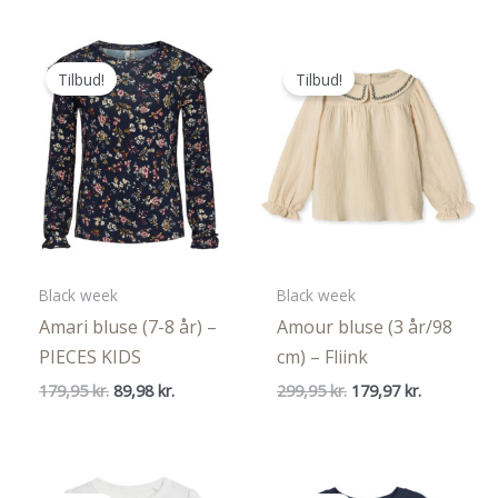
var:
er:
349,95 kr..
174,98 kr..
Tilbud!
Tilbud!
Black week
Black week
Amari bluse (7-8 år) –
Amour bluse (3 år/98
PIECES KIDS
cm) – Fliink
Den
Den
Den
Den
179,95
kr.
89,98
kr.
299,95
kr.
179,97
kr.
oprindelige
aktuelle
oprindelige
aktuelle
pris
pris
pris
pris
var:
er:
var:
er:
179,95 kr..
89,98 kr..
299,95 kr..
179,97 kr..