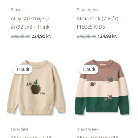
Bluser
Black week
Alilly striktrøje (2
Alisia strik (7-8 år) –
år/92 cm) – Fliink
PIECES KIDS
Den
Den
Den
Den
299,95
kr.
224,96
kr.
249,95
kr.
124,98
kr.
oprindelige
aktuelle
oprindelige
aktuelle
pris
pris
pris
pris
var:
er:
var:
er:
299,95 kr..
224,96 kr..
249,95 kr..
124,98 kr..
Tilbud!
Tilbud!
Overdele
Black week
Alon strikbluse (4
Alon striktrøje (18