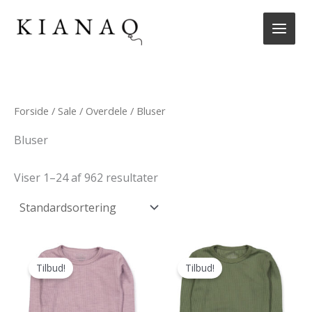
Gå
til
indholdet
Forside
/
Sale
/
Overdele
/ Bluser
Bluser
Viser 1–24 af 962 resultater
Tilbud!
Tilbud!