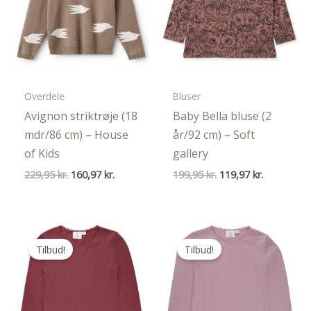
Overdele
Bluser
Avignon striktrøje (18
Baby Bella bluse (2
mdr/86 cm) – House
år/92 cm) – Soft
of Kids
gallery
Den
Den
Den
Den
229,95
kr.
160,97
kr.
199,95
kr.
119,97
kr.
oprindelige
aktuelle
oprindelige
aktuelle
pris
pris
pris
pris
var:
er:
var:
er:
229,95 kr..
160,97 kr..
199,95 kr..
119,97 kr..
Tilbud!
Tilbud!