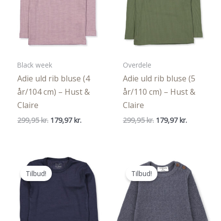
Black week
Overdele
Adie uld rib bluse (4
Adie uld rib bluse (5
år/104 cm) – Hust &
år/110 cm) – Hust &
Claire
Claire
Den
Den
Den
Den
299,95
kr.
179,97
kr.
299,95
kr.
179,97
kr.
oprindelige
aktuelle
oprindelige
aktuelle
pris
pris
pris
pris
var:
er:
var:
er:
299,95 kr..
179,97 kr..
299,95 kr..
179,97 kr..
Tilbud!
Tilbud!