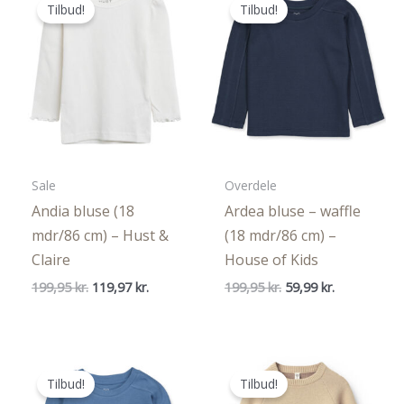
Tilbud!
Tilbud!
Sale
Overdele
Andia bluse (18
Ardea bluse – waffle
mdr/86 cm) – Hust &
(18 mdr/86 cm) –
Claire
House of Kids
Den
Den
Den
Den
199,95
kr.
119,97
kr.
199,95
kr.
59,99
kr.
oprindelige
aktuelle
oprindelige
aktuelle
pris
pris
pris
pris
var:
er:
var:
er:
199,95 kr..
119,97 kr..
199,95 kr..
59,99 kr..
Tilbud!
Tilbud!