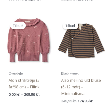
oprindelige
aktuelle
oprindelige
aktuelle
pris
pris
pris
pris
var:
er:
var:
er:
359,95 kr..
215,97 kr..
359,95 kr..
269,96 kr..
Tilbud!
Tilbud!
Overdele
Black week
Alon striktrøje (3
Also merino uld bluse
år/98 cm) – Fliink
(6-12 mdr) –
Minimalisma
Prisinterval:
0,00
kr.
–
269,96
kr.
0,00 kr.
Den
Den
349,95
kr.
174,98
kr.
til
oprindelige
aktuelle
269,96 kr.
pris
pris