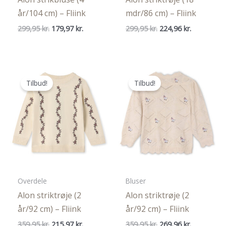
år/104 cm) – Fliink
mdr/86 cm) – Fliink
Den
Den
Den
Den
299,95
kr.
179,97
kr.
299,95
kr.
224,96
kr.
oprindelige
aktuelle
oprindelige
aktuelle
pris
pris
pris
pris
var:
er:
var:
er:
299,95 kr..
179,97 kr..
299,95 kr..
224,96 kr..
Tilbud!
Tilbud!
Overdele
Bluser
Alon striktrøje (2
Alon striktrøje (2
år/92 cm) – Fliink
år/92 cm) – Fliink
Den
Den
Den
Den
359,95
kr.
215,97
kr.
359,95
kr.
269,96
kr.