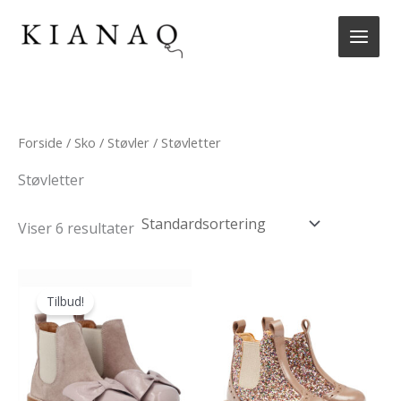
Gå
til
indholdet
Forside
/
Sko
/
Støvler
/ Støvletter
Støvletter
Viser 6 resultater
Tilbud!