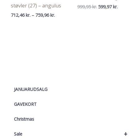
støvler (27) – angulus
Den
Den
999,95
kr.
599,97
kr.
oprindelige
aktuelle
Prisinterval:
712,46
kr.
–
759,96
kr.
pris
pris
712,46 kr.
var:
er:
til
999,95 kr..
599,97 kr..
759,96 kr.
JANUARUDSALG
GAVEKORT
Christmas
+
Sale