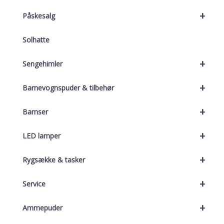
+
Påskesalg
Solhatte
+
Sengehimler
+
Barnevognspuder & tilbehør
+
Bamser
+
LED lamper
+
Rygsække & tasker
+
Service
+
Ammepuder