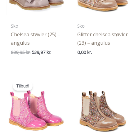
Sko
Sko
Chelsea støvler (25) –
Glitter chelsea støvler
angulus
(23) – angulus
Den
Den
899,95
kr.
539,97
kr.
0,00
kr.
oprindelige
aktuelle
pris
pris
var:
er:
899,95 kr..
539,97 kr..
Tilbud!