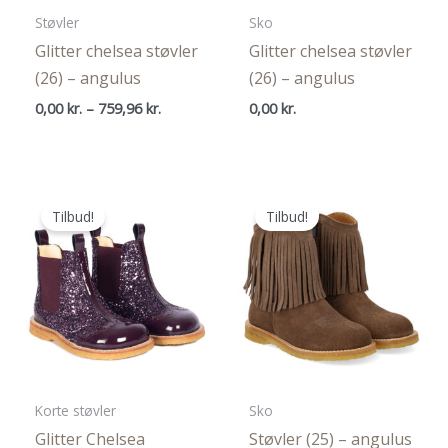
Støvler
Sko
Glitter chelsea støvler
Glitter chelsea støvler
(26) – angulus
(26) – angulus
Prisinterval:
0,00
kr.
–
759,96
kr.
0,00
kr.
0,00 kr.
til
759,96 kr.
Tilbud!
Tilbud!
Korte støvler
Sko
Glitter Chelsea
Støvler (25) – angulus