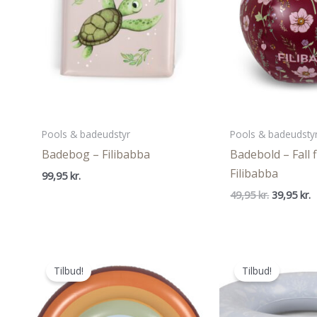
Pools & badeudstyr
Pools & badeudsty
Badebog – Filibabba
Badebold – Fall 
Filibabba
99,95
kr.
Den
D
49,95
kr.
39,95
kr.
oprindeli
a
pris
p
var:
e
49,95 kr..
3
Tilbud!
Tilbud!