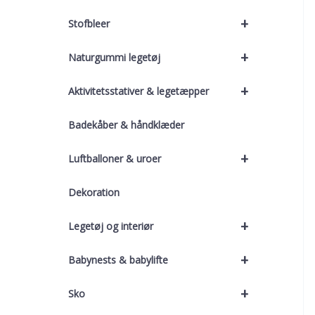
+
Stofbleer
+
Naturgummi legetøj
+
Aktivitetsstativer & legetæpper
Badekåber & håndklæder
+
Luftballoner & uroer
Dekoration
+
Legetøj og interiør
+
Babynests & babylifte
+
Sko