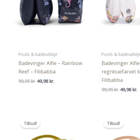
Pools & badeudstyr
Pools & badeudsty
Badevinger Alfie – Rainbow
Badevinger Alfie
Reef – Filibabba
regnbuefarvet k
Filibabba
Den
Den
99,95
kr.
49,98
kr.
oprindelige
aktuelle
Den
D
99,95
kr.
49,98
kr.
pris
pris
oprindeli
a
var:
er:
pris
p
99,95 kr..
49,98 kr..
var:
e
99,95 kr..
4
Tilbud!
Tilbud!