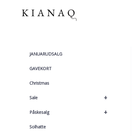
Gå
til
indholdet
JANUARUDSALG
GAVEKORT
Christmas
+
Sale
+
Påskesalg
Solhatte