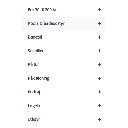
+
Fra 50 til 200 kr
+
Pools & badeudstyr
+
Badetid
+
Solbriller
+
På tur
+
Påklædning
+
Fodtøj
+
Legetid
+
Udstyr