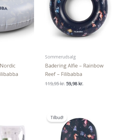
Sommerudsalg
 Nordic
Badering Alfie – Rainbow
ilibabba
Reef – Filibabba
Den
Den
Den
119,95
kr.
59,98
kr.
ige
aktuelle
oprindelige
aktuelle
pris
pris
pris
er:
var:
er:
..
35,99 kr..
119,95 kr..
59,98 kr..
Tilbud!