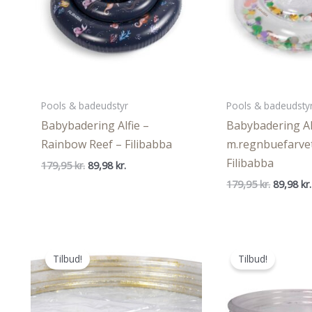
Pools & badeudstyr
Pools & badeudsty
Babybadering Alfie –
Babybadering Al
Rainbow Reef – Filibabba
m.regnbuefarvet
Filibabba
Den
Den
179,95
kr.
89,98
kr.
oprindelige
aktuelle
Den
179,95
kr.
89,98
kr.
pris
pris
oprindel
var:
er:
pris
179,95 kr..
89,98 kr..
var:
179,95 kr
Tilbud!
Tilbud!