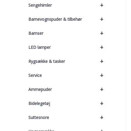
+
Sengehimler
+
Barnevognspuder & tilbehør
+
Bamser
+
LED lamper
+
Rygsække & tasker
+
Service
+
Ammepuder
+
Bidelegetøj
+
Suttesnore