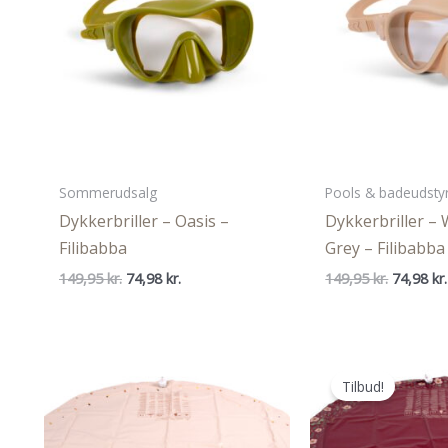
Sommerudsalg
Pools & badeudsty
Dykkerbriller – Oasis –
Dykkerbriller –
Filibabba
Grey – Filibabba
Den
Den
Den
149,95
kr.
74,98
kr.
149,95
kr.
74,98
kr.
oprindelige
aktuelle
oprindel
pris
pris
pris
var:
er:
var:
149,95 kr..
74,98 kr..
149,95 kr
Tilbud!