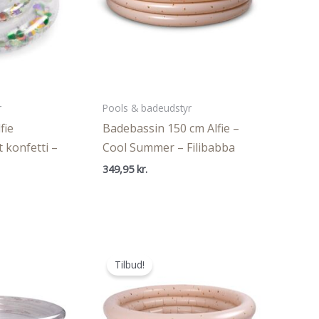
r
Pools & badeudstyr
fie
Badebassin 150 cm Alfie –
 konfetti –
Cool Summer – Filibabba
349,95
kr.
Den
ige
aktuelle
pris
er:
..
89,98 kr..
Tilbud!