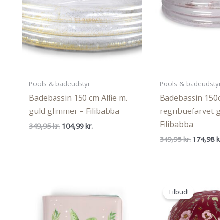
Pools & badeudstyr
Pools & badeudsty
Badebassin 150 cm Alfie m.
Badebassin 150c
guld glimmer – Filibabba
regnbuefarvet gl
Filibabba
Den
Den
349,95
kr.
104,99
kr.
oprindelige
aktuelle
Den
349,95
kr.
174,98
k
pris
pris
oprindel
var:
er:
pris
349,95 kr..
104,99 kr..
var:
349,95 kr
Tilbud!