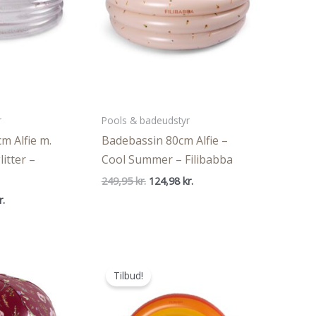
r
Pools & badeudstyr
m Alfie m.
Badebassin 80cm Alfie –
itter –
Cool Summer – Filibabba
Den
Den
249,95
kr.
124,98
kr.
oprindelige
aktuelle
Den
r.
pris
pris
ige
aktuelle
var:
er:
pris
249,95 kr..
124,98 kr..
er:
..
174,98 kr..
Tilbud!