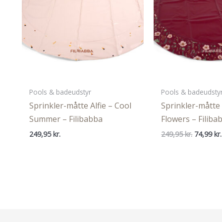
Pools & badeudstyr
Pools & badeudsty
Sprinkler-måtte Alfie – Cool
Sprinkler-måtte A
Summer – Filibabba
Flowers – Filiba
Den
249,95
kr.
249,95
kr.
74,99
kr.
oprindel
pris
var:
249,95 kr