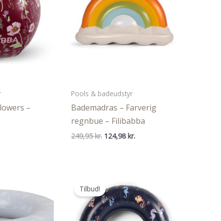
r
Pools & badeudstyr
flowers –
Bademadras – Farverig
regnbue – Filibabba
en
Den
Den
249,95
kr.
124,98
kr.
ge
ktuelle
oprindelige
aktuelle
ris
pris
pris
r:
var:
er:
9,95 kr..
249,95 kr..
124,98 kr..
Tilbud!