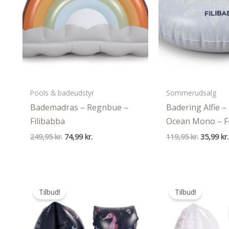
Pools & badeudstyr
Sommerudsalg
Bademadras – Regnbue –
Badering Alfie –
Filibabba
Ocean Mono – F
Den
Den
Den
249,95
kr.
74,99
kr.
119,95
kr.
35,99
kr.
oprindelige
aktuelle
oprindel
pris
pris
pris
var:
er:
var:
249,95 kr..
74,99 kr..
119,95 kr
Tilbud!
Tilbud!