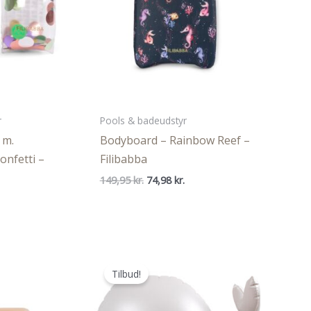
r
Pools & badeudstyr
 m.
Bodyboard – Rainbow Reef –
onfetti –
Filibabba
Den
Den
149,95
kr.
74,98
kr.
oprindelige
aktuelle
en
pris
pris
ge
ktuelle
var:
er:
ris
149,95 kr..
74,98 kr..
r:
9,98 kr..
Tilbud!