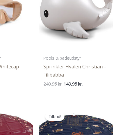
r
Pools & badeudstyr
 Whitecap
Sprinkler Hvalen Christian –
Filibabba
Den
Den
Den
249,95
kr.
149,95
kr.
ige
aktuelle
oprindelige
aktuelle
pris
pris
pris
er:
var:
er:
..
74,98 kr..
249,95 kr..
149,95 kr..
Tilbud!