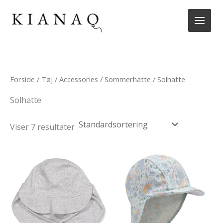
Gå
til
indholdet
Forside
/
Tøj
/
Accessories
/
Sommerhatte
/ Solhatte
Solhatte
Viser 7 resultater