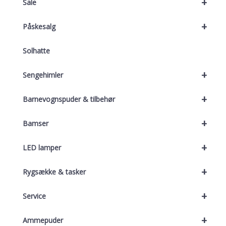
+
Sale
+
Påskesalg
Solhatte
+
Sengehimler
+
Barnevognspuder & tilbehør
+
Bamser
+
LED lamper
+
Rygsække & tasker
+
Service
+
Ammepuder