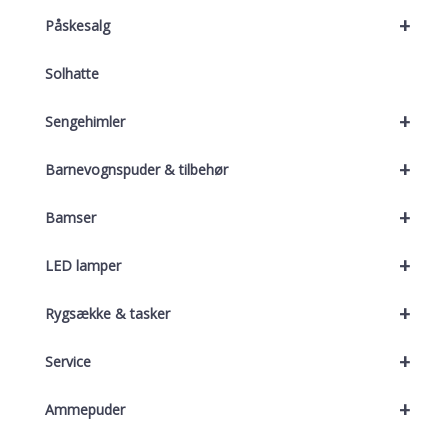
+
Påskesalg
Solhatte
+
Sengehimler
+
Barnevognspuder & tilbehør
+
Bamser
+
LED lamper
+
Rygsække & tasker
+
Service
+
Ammepuder