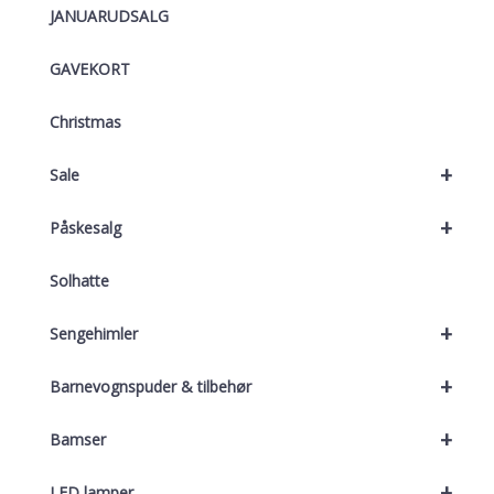
JANUARUDSALG
GAVEKORT
Christmas
+
Sale
+
Påskesalg
Solhatte
+
Sengehimler
+
Barnevognspuder & tilbehør
+
Bamser
+
LED lamper