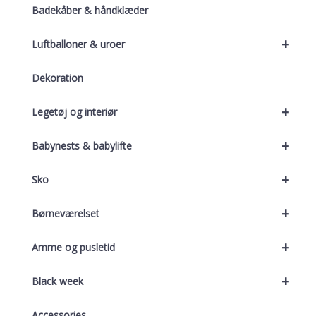
Badekåber & håndklæder
+
Luftballoner & uroer
Dekoration
+
Legetøj og interiør
+
Babynests & babylifte
+
Sko
+
Børneværelset
+
Amme og pusletid
+
Black week
Accessories