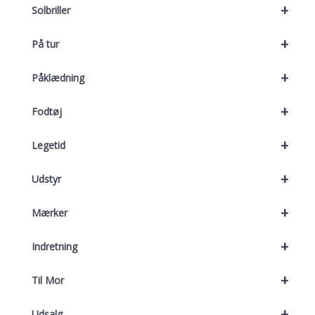
+
Solbriller
+
På tur
+
Påklædning
+
Fodtøj
+
Legetid
+
Udstyr
+
Mærker
+
Indretning
+
Til Mor
+
Udsalg