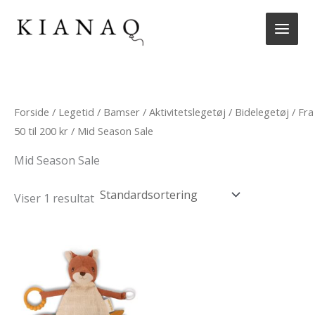
Gå
til
indholdet
Forside
/
Legetid
/
Bamser
/
Aktivitetslegetøj
/
Bidelegetøj
/
Fra
50 til 200 kr
/ Mid Season Sale
Mid Season Sale
Viser 1 resultat