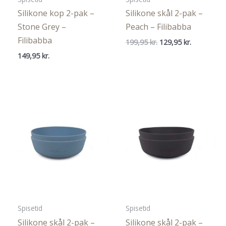
Silikone kop 2-pak –
Silikone skål 2-pak –
Stone Grey –
Peach – Filibabba
Filibabba
Den
Den
199,95
kr.
129,95
kr.
oprindelige
aktuelle
149,95
kr.
pris
pris
var:
er:
199,95 kr..
129,95 kr..
Spisetid
Spisetid
Silikone skål 2-pak –
Silikone skål 2-pak –