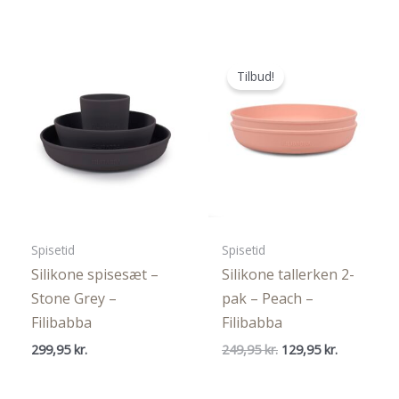
var:
er:
299,95 kr..
199,95 kr..
Tilbud!
Spisetid
Spisetid
Silikone spisesæt –
Silikone tallerken 2-
Stone Grey –
pak – Peach –
Filibabba
Filibabba
Den
Den
299,95
kr.
249,95
kr.
129,95
kr.
oprindelige
aktuelle
pris
pris
var:
er: