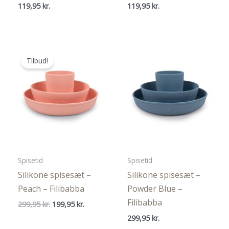
119,95
kr.
119,95
kr.
Tilbud!
Spisetid
Spisetid
Silikone spisesæt –
Silikone spisesæt –
Peach – Filibabba
Powder Blue –
Filibabba
Den
Den
299,95
kr.
199,95
kr.
oprindelige
aktuelle
299,95
kr.
pris
pris