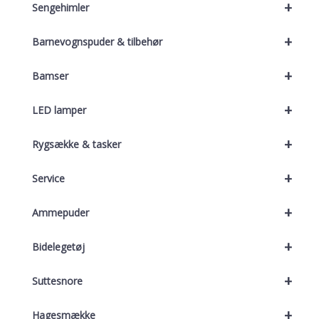
+
Sengehimler
+
Barnevognspuder & tilbehør
+
Bamser
+
LED lamper
+
Rygsække & tasker
+
Service
+
Ammepuder
+
Bidelegetøj
+
Suttesnore
+
Hagesmække