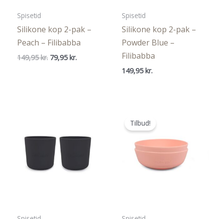
Spisetid
Spisetid
Silikone kop 2-pak –
Silikone kop 2-pak –
Peach – Filibabba
Powder Blue –
Filibabba
Den
Den
149,95
kr.
79,95
kr.
oprindelige
aktuelle
149,95
kr.
pris
pris
var:
er:
149,95 kr..
79,95 kr..
Tilbud!
Spisetid
Spisetid