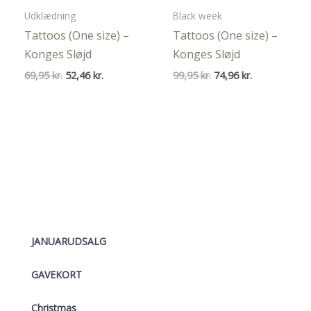
Udklædning
Black week
Tattoos (One size) –
Tattoos (One size) –
Konges Sløjd
Konges Sløjd
Den
Den
Den
Den
69,95
kr.
52,46
kr.
99,95
kr.
74,96
kr.
oprindelige
aktuelle
oprindelige
aktuelle
pris
pris
pris
pris
var:
er:
var:
er:
69,95 kr..
52,46 kr..
99,95 kr..
74,96 kr..
JANUARUDSALG
GAVEKORT
Christmas