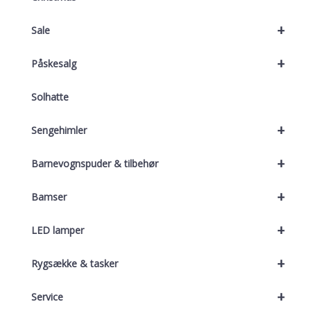
+
Sale
+
Påskesalg
Solhatte
+
Sengehimler
+
Barnevognspuder & tilbehør
+
Bamser
+
LED lamper
+
Rygsække & tasker
+
Service