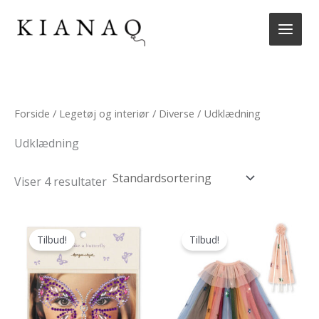
Gå
til
indholdet
Forside
/
Legetøj og interiør
/
Diverse
/ Udklædning
Udklædning
Viser 4 resultater
Tilbud!
Tilbud!