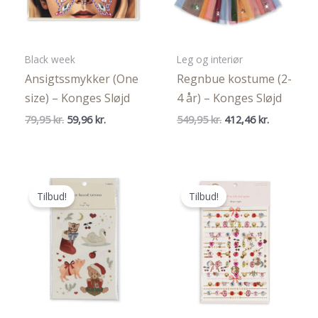
Black week
Leg og interiør
Ansigtssmykker (One
Regnbue kostume (2-
size) – Konges Sløjd
4 år) – Konges Sløjd
Den
Den
Den
Den
79,95
kr.
59,96
kr.
549,95
kr.
412,46
kr.
oprindelige
aktuelle
oprindelige
aktuelle
pris
pris
pris
pris
var:
er:
var:
er:
79,95 kr..
59,96 kr..
549,95 kr..
412,46 kr..
Tilbud!
Tilbud!