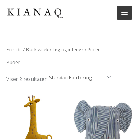
Gå
til
indholdet
Forside
/
Black week
/
Leg og interiør
/ Puder
Puder
Viser 2 resultater