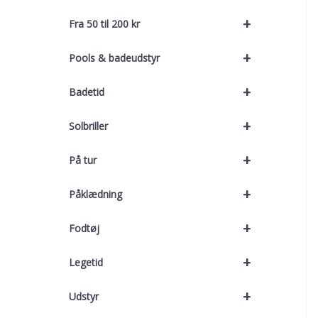
+
Fra 50 til 200 kr
+
Pools & badeudstyr
+
Badetid
+
Solbriller
+
På tur
+
Påklædning
+
Fodtøj
+
Legetid
+
Udstyr