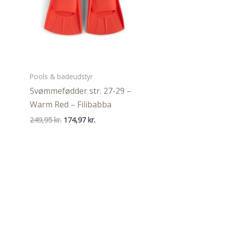
Pools & badeudstyr
Svømmefødder str. 27-29 –
Warm Red – Filibabba
Den
Den
249,95
kr.
174,97
kr.
oprindelige
aktuelle
pris
pris
var:
er:
249,95 kr..
174,97 kr..