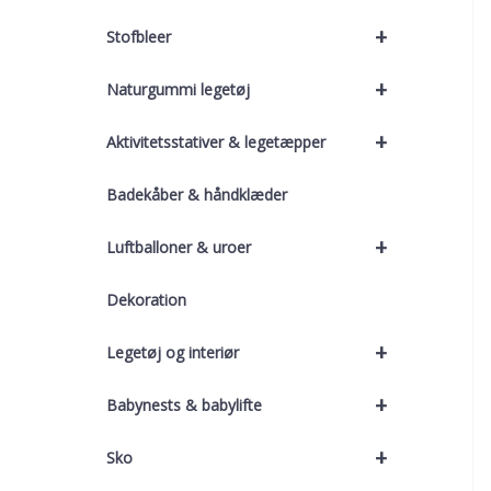
+
Stofbleer
+
Naturgummi legetøj
+
Aktivitetsstativer & legetæpper
Badekåber & håndklæder
+
Luftballoner & uroer
Dekoration
+
Legetøj og interiør
+
Babynests & babylifte
+
Sko