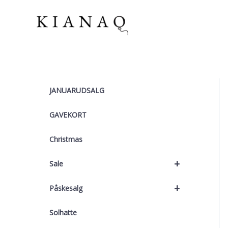
Gå
til
indholdet
JANUARUDSALG
GAVEKORT
Christmas
+
Sale
+
Påskesalg
Solhatte