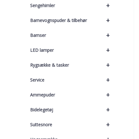
+
Sengehimler
+
Barnevognspuder & tilbehør
+
Bamser
+
LED lamper
+
Rygsække & tasker
+
Service
+
Ammepuder
+
Bidelegetøj
+
Suttesnore