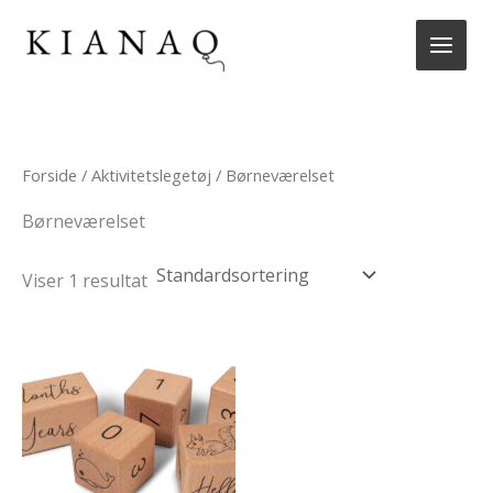
Gå
til
indholdet
Forside
/
Aktivitetslegetøj
/ Børneværelset
Børneværelset
Viser 1 resultat