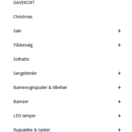
GAVEKORT
Christmas
+
Sale
+
Påskesalg
Solhatte
+
Sengehimler
+
Barnevognspuder & tilbehør
+
Bamser
+
LED lamper
+
Rygsække & tasker