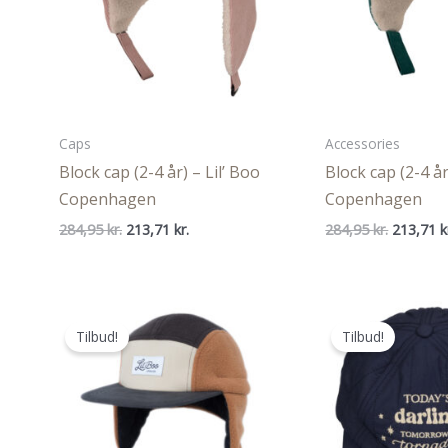
Caps
Accessories
Block cap (2-4 år) – Lil’ Boo
Block cap (2-4 år
Copenhagen
Copenhagen
Den
Den
Den
284,95
kr.
213,71
kr.
284,95
kr.
213,71
k
oprindelige
aktuelle
oprindel
pris
pris
pris
var:
er:
var:
284,95 kr..
213,71 kr..
284,95 kr
Tilbud!
Tilbud!