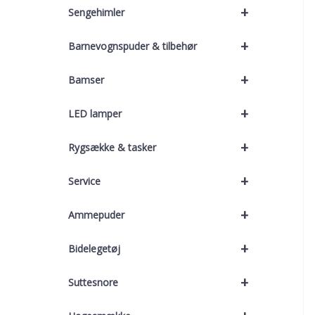
+
Sengehimler
+
Barnevognspuder & tilbehør
+
Bamser
+
LED lamper
+
Rygsække & tasker
+
Service
+
Ammepuder
+
Bidelegetøj
+
Suttesnore