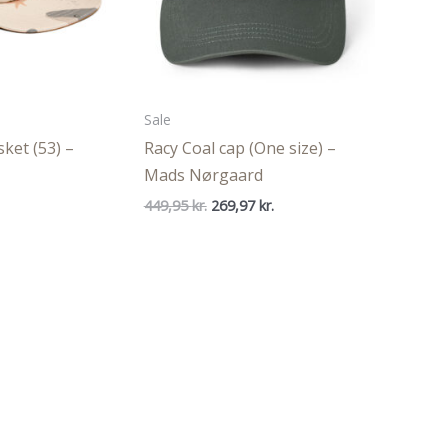
Sale
ket (53) –
Racy Coal cap (One size) –
Mads Nørgaard
Den
Den
449,95
kr.
269,97
kr.
oprindelige
aktuelle
pris
pris
var:
er:
449,95 kr..
269,97 kr..