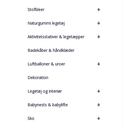
+
Stofbleer
+
Naturgummi legetøj
+
Aktivitetsstativer & legetæpper
Badekåber & håndklæder
+
Luftballoner & uroer
Dekoration
+
Legetøj og interiør
+
Babynests & babylifte
+
Sko