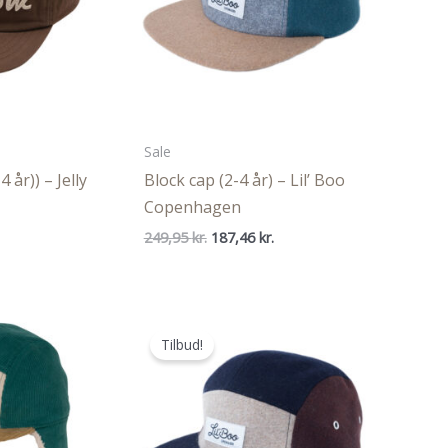
Sale
4 år)) – Jelly
Block cap (2-4 år) – Lil’ Boo
Copenhagen
Den
Den
249,95
kr.
187,46
kr.
oprindelige
aktuelle
pris
pris
var:
er:
249,95 kr..
187,46 kr..
Tilbud!