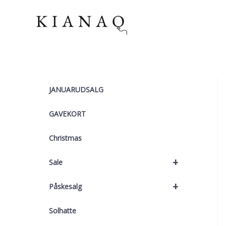
Gå
til
indholdet
JANUARUDSALG
GAVEKORT
Christmas
+
Sale
+
Påskesalg
Solhatte