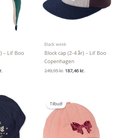
Black week
) – Lil’ Boo
Block cap (2-4 år) – Lil’ Boo
Copenhagen
Den
Den
Den
r.
249,95
kr.
187,46
kr.
ige
aktuelle
oprindelige
aktuelle
pris
pris
pris
er:
var:
er:
..
213,71 kr..
249,95 kr..
187,46 kr..
Tilbud!