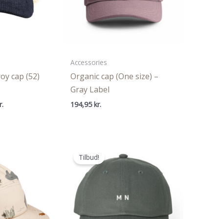
Accessories
oy cap (52)
Organic cap (One size) –
Gray Label
Den
r.
194,95
kr.
ige
aktuelle
pris
er:
..
281,21 kr..
Tilbud!