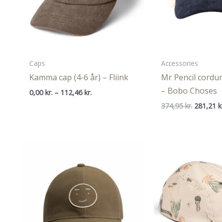
Caps
Accessories
Kamma cap (4-6 år) – Fliink
Mr Pencil cordur
– Bobo Choses
Prisinterval:
0,00
kr.
–
112,46
kr.
0,00 kr.
Den
374,95
kr.
281,21
k
til
oprindel
112,46 kr.
pris
var:
374,95 kr