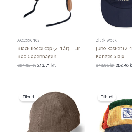
Accessories
Black week
Block fleece cap (2-4 år) – Lil’
Juno kasket (2-4
Boo Copenhagen
Konges Sløjd
Den
Den
Den
284,95
kr.
213,71
kr.
349,95
kr.
262,46
k
oprindelige
aktuelle
oprindel
pris
pris
pris
var:
er:
var:
284,95 kr..
213,71 kr..
349,95 kr
Tilbud!
Tilbud!