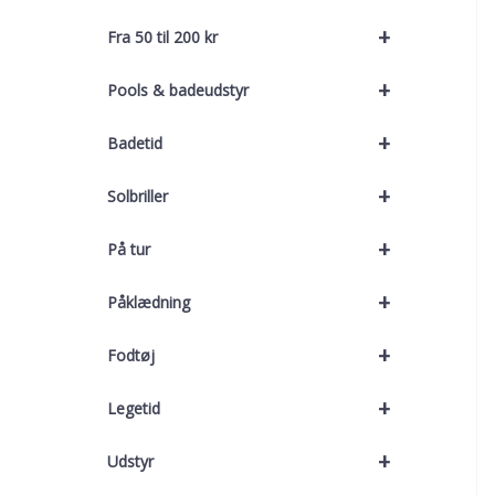
+
Fra 50 til 200 kr
+
Pools & badeudstyr
+
Badetid
+
Solbriller
+
På tur
+
Påklædning
+
Fodtøj
+
Legetid
+
Udstyr