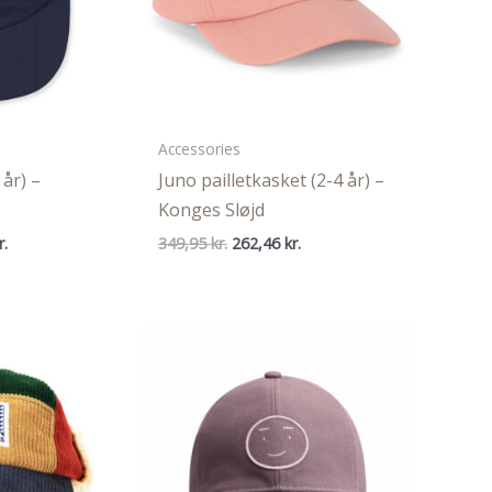
Accessories
 år) –
Juno pailletkasket (2-4 år) –
Konges Sløjd
Den
Den
Den
r.
349,95
kr.
262,46
kr.
ige
aktuelle
oprindelige
aktuelle
pris
pris
pris
er:
var:
er:
..
262,46 kr..
349,95 kr..
262,46 kr..