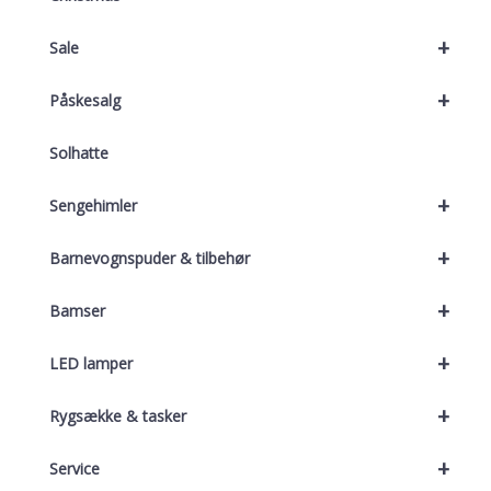
+
Sale
+
Påskesalg
Solhatte
+
Sengehimler
+
Barnevognspuder & tilbehør
+
Bamser
+
LED lamper
+
Rygsække & tasker
+
Service