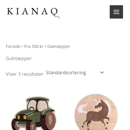
Gå
til
indholdet
Forside
/
Fra 500 kr
/ Gulvtæpper
Gulvtæpper
Viser 3 resultater