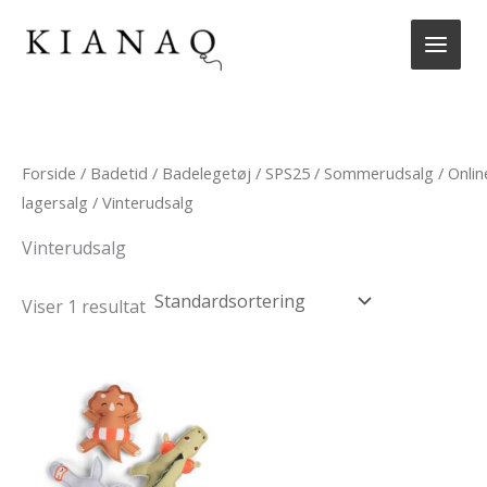
Gå
til
indholdet
Forside
/
Badetid
/
Badelegetøj
/
SPS25
/
Sommerudsalg
/
Onlin
lagersalg
/ Vinterudsalg
Vinterudsalg
Viser 1 resultat