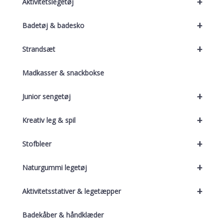
+
Aktivitetslegetøj
+
Badetøj & badesko
+
Strandsæt
Madkasser & snackbokse
+
Junior sengetøj
+
Kreativ leg & spil
+
Stofbleer
+
Naturgummi legetøj
+
Aktivitetsstativer & legetæpper
Badekåber & håndklæder