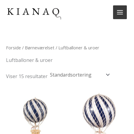
Gå
til
indholdet
Forside
/
Børneværelset
/ Luftballoner & uroer
Luftballoner & uroer
Viser 15 resultater