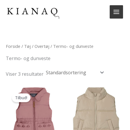
Gå
til
indholdet
Forside
/
Tøj
/
Overtøj
/ Termo- og dunveste
Termo- og dunveste
Viser 3 resultater
Tilbud!