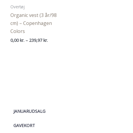
Overtøj
Organic vest (3 år/98
cm) – Copenhagen
Colors
Prisinterval:
0,00
kr.
–
239,97
kr.
0,00 kr.
til
239,97 kr.
JANUARUDSALG
GAVEKORT