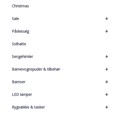
Christmas
+
Sale
+
Påskesalg
Solhatte
+
Sengehimler
+
Barnevognspuder & tilbehør
+
Bamser
+
LED lamper
+
Rygsække & tasker