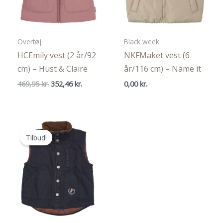
Overtøj
Black week
HCEmily vest (2 år/92
NKFMaket vest (6
cm) – Hust & Claire
år/116 cm) – Name it
Den
Den
469,95
kr.
352,46
kr.
0,00
kr.
oprindelige
aktuelle
pris
pris
var:
er:
469,95 kr..
352,46 kr..
Tilbud!