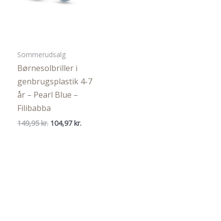
Sommerudsalg
Børnesolbriller i
genbrugsplastik 4-7
år – Pearl Blue –
Filibabba
Den
Den
149,95
kr.
104,97
kr.
oprindelige
aktuelle
pris
pris
var:
er:
149,95 kr..
104,97 kr..