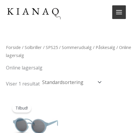
Gå
til
indholdet
Forside
/
Solbriller
/
SPS25
/
Sommerudsalg
/
Påskesalg
/ Online
lagersalg
Online lagersalg
Viser 1 resultat
Tilbud!