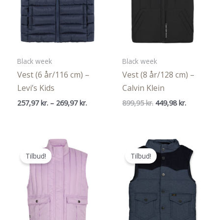
Black week
Black week
Vest (6 år/116 cm) –
Vest (8 år/128 cm) –
Levi’s Kids
Calvin Klein
Prisinterval:
Den
Den
257,97
kr.
–
269,97
kr.
899,95
kr.
449,98
kr.
257,97 kr.
oprindelige
aktuelle
til
pris
pris
269,97 kr.
var:
er:
899,95 kr..
449,98 kr..
Tilbud!
Tilbud!