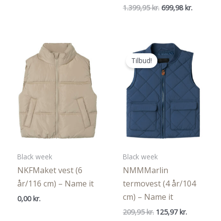
oprindelige
aktuelle
Den
Den
1.399,95
kr.
699,98
kr.
pris
pris
oprindelige
aktuelle
var:
er:
pris
pris
599,95 kr..
299,98 kr..
var:
er:
1.399,95 kr..
699,98 kr
Tilbud!
Black week
Black week
NKFMaket vest (6
NMMMarlin
år/116 cm) – Name it
termovest (4 år/104
cm) – Name it
0,00
kr.
Den
Den
209,95
kr.
125,97
kr.
oprindelige
aktuelle