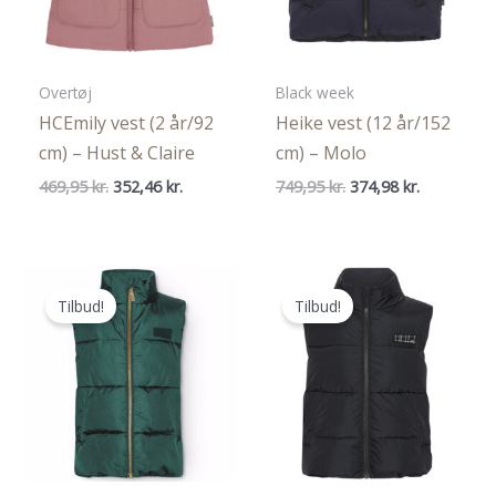
Overtøj
Black week
HCEmily vest (2 år/92
Heike vest (12 år/152
cm) – Hust & Claire
cm) – Molo
Den
Den
Den
Den
469,95
kr.
352,46
kr.
749,95
kr.
374,98
kr.
oprindelige
aktuelle
oprindelige
aktuelle
pris
pris
pris
pris
var:
er:
var:
er:
469,95 kr..
352,46 kr..
749,95 kr..
374,98 kr..
Tilbud!
Tilbud!