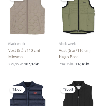
Black week
Black week
Vest (5 år/110 cm) –
Vest (6 år/116 cm) –
Minymo
Hugo Boss
Den
Den
Den
Den
279,95
kr.
167,97
kr.
794,95
kr.
397,48
kr.
oprindelige
aktuelle
oprindelige
aktuelle
pris
pris
pris
pris
var:
er:
var:
er:
279,95 kr..
167,97 kr..
794,95 kr..
397,48 kr..
Tilbud!
Tilbud!