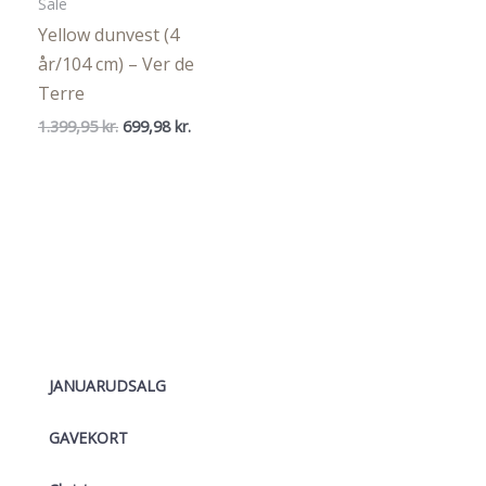
Sale
Yellow dunvest (4
år/104 cm) – Ver de
Terre
Den
Den
1.399,95
kr.
699,98
kr.
oprindelige
aktuelle
pris
pris
var:
er:
1.399,95 kr..
699,98 kr..
JANUARUDSALG
GAVEKORT