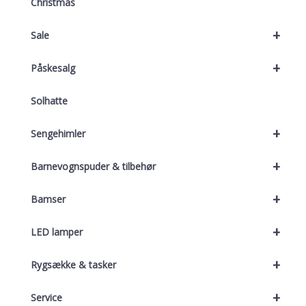
Christmas
+
Sale
+
Påskesalg
Solhatte
+
Sengehimler
+
Barnevognspuder & tilbehør
+
Bamser
+
LED lamper
+
Rygsække & tasker
+
Service