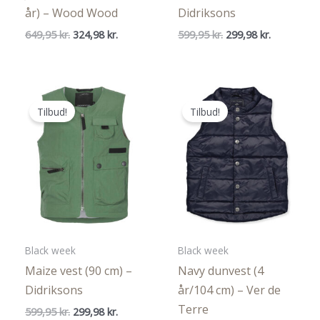
år) – Wood Wood
Didriksons
Den
Den
Den
Den
649,95
kr.
324,98
kr.
599,95
kr.
299,98
kr.
oprindelige
aktuelle
oprindelige
aktuelle
pris
pris
pris
pris
var:
er:
var:
er:
649,95 kr..
324,98 kr..
599,95 kr..
299,98 kr..
Tilbud!
Tilbud!
Black week
Black week
Maize vest (90 cm) –
Navy dunvest (4
Didriksons
år/104 cm) – Ver de
Terre
Den
Den
599,95
kr.
299,98
kr.