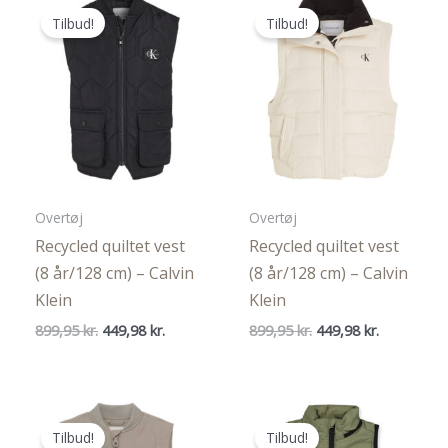
Tilbud!
Tilbud!
Overtøj
Overtøj
Recycled quiltet vest
Recycled quiltet vest
(8 år/128 cm) – Calvin
(8 år/128 cm) – Calvin
Klein
Klein
Den
Den
Den
Den
899,95
kr.
449,98
kr.
899,95
kr.
449,98
kr.
oprindelige
aktuelle
oprindelige
aktuelle
pris
pris
pris
pris
var:
er:
var:
er:
899,95 kr..
449,98 kr..
899,95 kr..
449,98 kr..
Tilbud!
Tilbud!