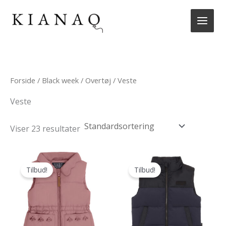
Gå
til
indholdet
Forside
/
Black week
/
Overtøj
/ Veste
Veste
Viser 23 resultater
Tilbud!
Tilbud!