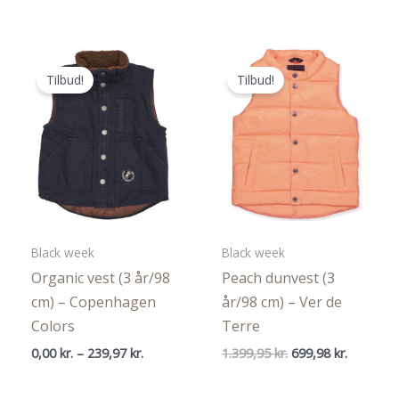
pris
pris
var:
er:
209,95 kr..
125,97 kr..
Tilbud!
Tilbud!
Black week
Black week
Organic vest (3 år/98
Peach dunvest (3
cm) – Copenhagen
år/98 cm) – Ver de
Colors
Terre
Prisinterval:
Den
Den
0,00
kr.
–
239,97
kr.
1.399,95
kr.
699,98
kr.
0,00 kr.
oprindelige
aktuelle
til
pris
pris