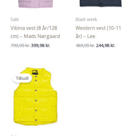
Sale
Black week
Vibina vest (8 år/128
Western vest (10-11
cm) – Mads Nørgaard
år) – Lee
Den
Den
Den
Den
799,95
kr.
399,98
kr.
489,95
kr.
244,98
kr.
oprindelige
aktuelle
oprindelige
aktuelle
pris
pris
pris
pris
var:
er:
var:
er:
799,95 kr..
399,98 kr..
489,95 kr..
244,98 kr..
Tilbud!