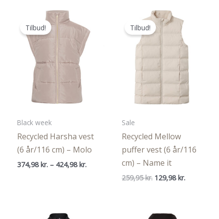
239,97 kr.
var:
er:
1.399,95 kr..
699,98 kr
Tilbud!
Tilbud!
Black week
Sale
Recycled Harsha vest
Recycled Mellow
(6 år/116 cm) – Molo
puffer vest (6 år/116
cm) – Name it
Prisinterval:
374,98
kr.
–
424,98
kr.
374,98 kr.
Den
Den
259,95
kr.
129,98
kr.
til
oprindelige
aktuelle
424,98 kr.
pris
pris
var:
er:
259,95 kr..
129,98 kr..