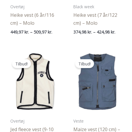
Overtøj
Black week
Heike vest (6 år/116
Heike vest (7 år/122
cm) – Molo
cm) – Molo
Prisinterval:
Prisinterv
449,97
kr.
–
509,97
kr.
374,98
kr.
–
424,98
kr.
449,97 kr.
374,98 kr
til
til
509,97 kr.
424,98 kr
Tilbud!
Tilbud!
Overtøj
Veste
Jed fleece vest (9-10
Maize vest (120 cm) –