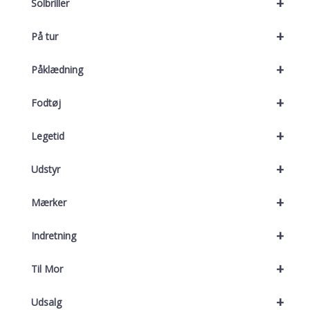
+
Solbriller
+
På tur
+
Påklædning
+
Fodtøj
+
Legetid
+
Udstyr
+
Mærker
+
Indretning
+
Til Mor
+
Udsalg