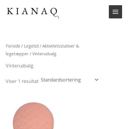
Gå
til
indholdet
Forside
/
Legetid
/
Aktivitetsstativer &
legetæpper
/ Vinterudsalg
Vinterudsalg
Viser 1 resultat