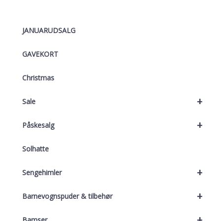
JANUARUDSALG
GAVEKORT
Christmas
+
Sale
+
Påskesalg
Solhatte
+
Sengehimler
+
Barnevognspuder & tilbehør
+
Bamser