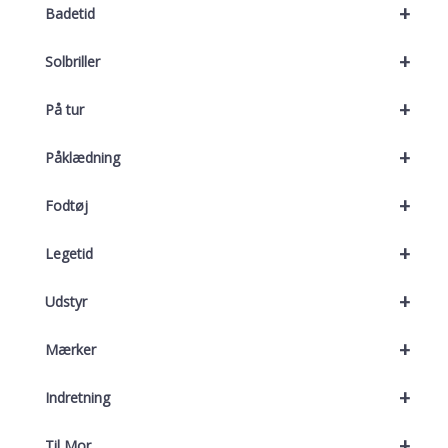
+
Badetid
+
Solbriller
+
På tur
+
Påklædning
+
Fodtøj
+
Legetid
+
Udstyr
+
Mærker
+
Indretning
+
Til Mor