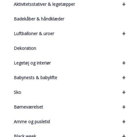
+
Aktivitetsstativer & legetæpper
Badekåber & håndklæder
+
Luftballoner & uroer
Dekoration
+
Legetøj og interiør
+
Babynests & babylifte
+
Sko
+
Børneværelset
+
Amme og pusletid
+
Black week