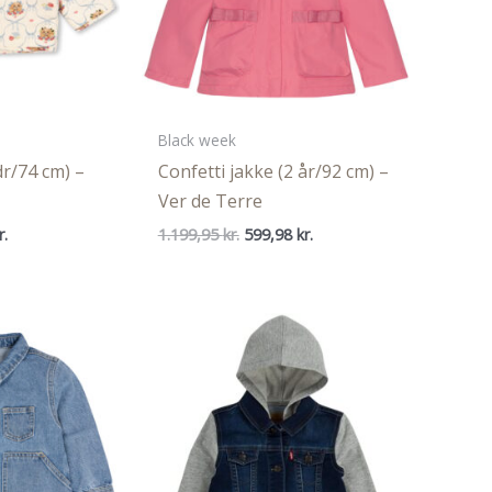
Black week
dr/74 cm) –
Confetti jakke (2 år/92 cm) –
Ver de Terre
Den
Den
Den
r.
1.199,95
kr.
599,98
kr.
ige
aktuelle
oprindelige
aktuelle
pris
pris
pris
er:
var:
er:
..
449,96 kr..
1.199,95 kr..
599,98 kr..