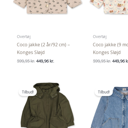
Overtøj
Overtøj
Coco jakke (2 år/92 cm) –
Coco jakke (9 m
Konges Sløjd
Konges Sløjd
Den
Den
Den
599,95
kr.
449,96
kr.
599,95
kr.
449,96
k
oprindelige
aktuelle
oprindel
pris
pris
pris
var:
er:
var:
599,95 kr..
449,96 kr..
599,95 kr
Tilbud!
Tilbud!