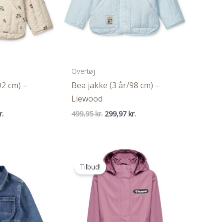
Overtøj
92 cm) –
Bea jakke (3 år/98 cm) –
Liewood
Den
Den
Den
r.
499,95
kr.
299,97
kr.
ige
aktuelle
oprindelige
aktuelle
pris
pris
pris
er:
var:
er:
..
299,97 kr..
499,95 kr..
299,97 kr..
Tilbud!