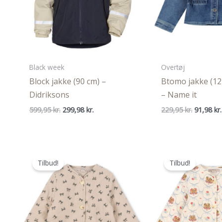
Black week
Overtøj
Block jakke (90 cm) –
Btomo jakke (12
Didriksons
– Name it
Den
Den
Den
599,95
kr.
299,98
kr.
229,95
kr.
91,98
kr.
oprindelige
aktuelle
oprindel
pris
pris
pris
var:
er:
var:
599,95 kr..
299,98 kr..
229,95 kr
Tilbud!
Tilbud!