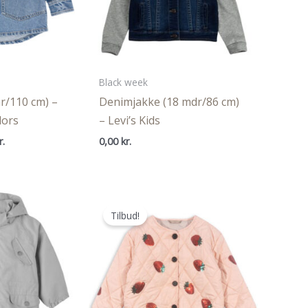
Black week
r/110 cm) –
Denimjakke (18 mdr/86 cm)
lors
– Levi’s Kids
Den
r.
0,00
kr.
ige
aktuelle
pris
er:
..
209,97 kr..
Tilbud!