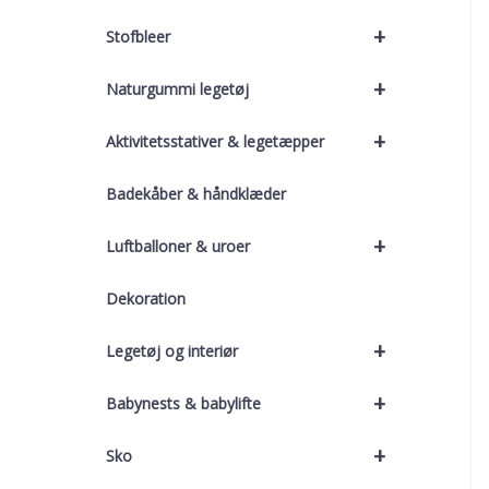
+
Stofbleer
+
Naturgummi legetøj
+
Aktivitetsstativer & legetæpper
Badekåber & håndklæder
+
Luftballoner & uroer
Dekoration
+
Legetøj og interiør
+
Babynests & babylifte
+
Sko