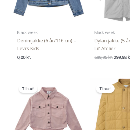
Black week
Black week
Denimjakke (6 år/116 cm) –
Dylan jakke (5 å
Levi’s Kids
Lil’ Atelier
Den
0,00
kr.
599,95
kr.
299,98
k
oprindel
pris
var:
599,95 kr
Tilbud!
Tilbud!