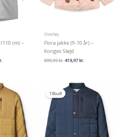
Overtøj
r/110 cm) –
Flora jakke (9-10 år) –
Konges Sløjd
Den
Den
Den
r.
699,95
kr.
419,97
kr.
ige
aktuelle
oprindelige
aktuelle
pris
pris
pris
er:
var:
er:
..
299,98 kr..
699,95 kr..
419,97 kr..
Tilbud!