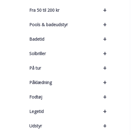
+
Fra 50 til 200 kr
+
Pools & badeudstyr
+
Badetid
+
Solbriller
+
På tur
+
Påklædning
+
Fodtøj
+
Legetid
+
Udstyr