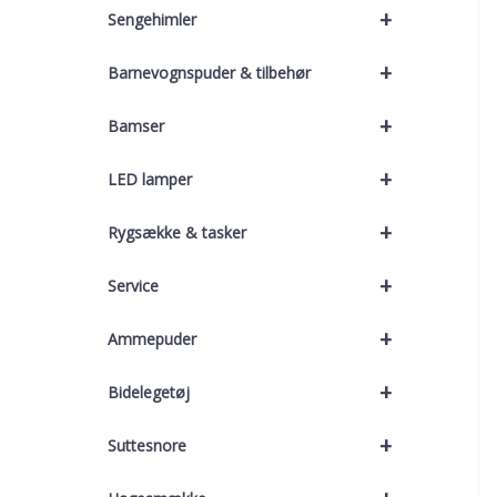
+
Sengehimler
+
Barnevognspuder & tilbehør
+
Bamser
+
LED lamper
+
Rygsække & tasker
+
Service
+
Ammepuder
+
Bidelegetøj
+
Suttesnore