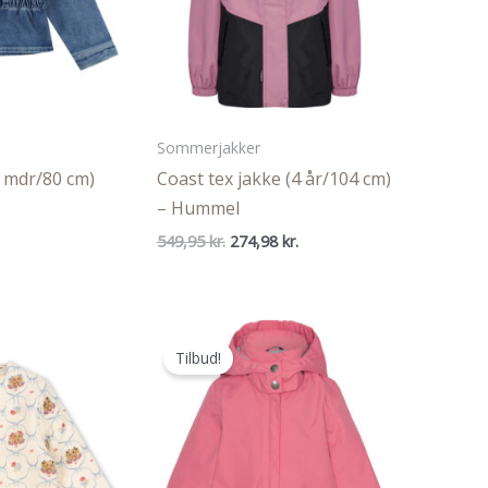
Sommerjakker
 mdr/80 cm)
Coast tex jakke (4 år/104 cm)
– Hummel
Den
Den
Den
549,95
kr.
274,98
kr.
ige
aktuelle
oprindelige
aktuelle
pris
pris
pris
er:
var:
er:
..
91,98 kr..
549,95 kr..
274,98 kr..
Tilbud!