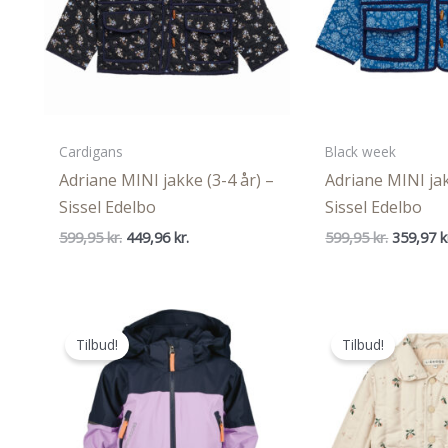
Cardigans
Black week
Adriane MINI jakke (3-4 år) –
Adriane MINI jak
Sissel Edelbo
Sissel Edelbo
Den
Den
Den
599,95
kr.
449,96
kr.
599,95
kr.
359,97
k
oprindelige
aktuelle
oprindel
pris
pris
pris
var:
er:
var:
599,95 kr..
449,96 kr..
599,95 kr
Tilbud!
Tilbud!