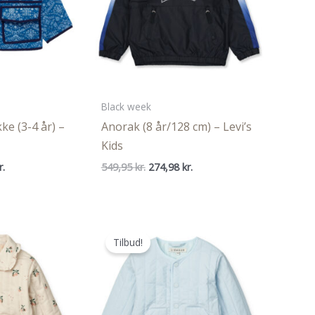
Black week
ke (3-4 år) –
Anorak (8 år/128 cm) – Levi’s
Kids
Den
Den
Den
r.
549,95
kr.
274,98
kr.
ige
aktuelle
oprindelige
aktuelle
pris
pris
pris
er:
var:
er:
..
359,97 kr..
549,95 kr..
274,98 kr..
Tilbud!