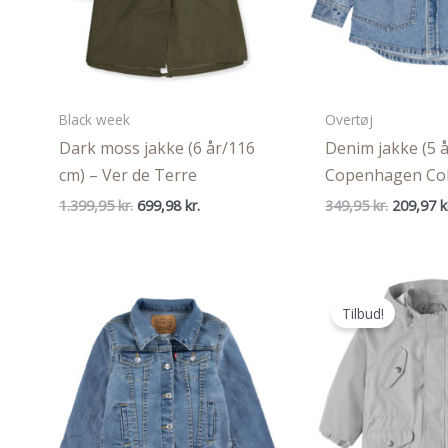
Black week
Overtøj
Dark moss jakke (6 år/116
Denim jakke (5 å
cm) – Ver de Terre
Copenhagen Co
Den
Den
Den
1.399,95
kr.
699,98
kr.
349,95
kr.
209,97
k
oprindelige
aktuelle
oprindel
pris
pris
pris
var:
er:
var:
1.399,95 kr..
699,98 kr..
349,95 kr
Tilbud!