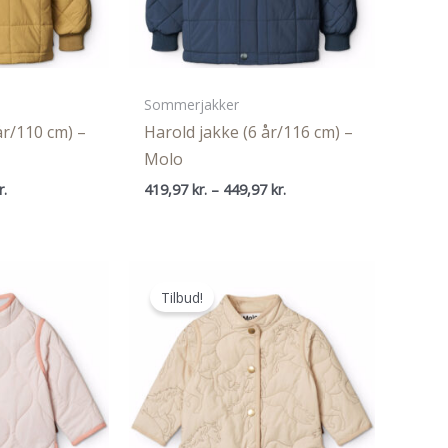
Sommerjakker
år/110 cm) –
Harold jakke (6 år/116 cm) –
Molo
Den
Prisinterval:
r.
419,97
kr.
–
449,97
kr.
ige
aktuelle
419,97 kr.
pris
til
er:
449,97 kr.
..
419,97 kr..
Tilbud!