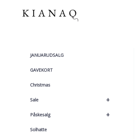
Gå
til
indholdet
JANUARUDSALG
GAVEKORT
Christmas
+
Sale
+
Påskesalg
Solhatte