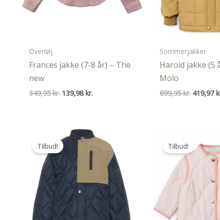
Overtøj
Sommerjakker
Frances jakke (7-8 år) – The
Harold jakke (5 
new
Molo
Den
Den
Den
349,95
kr.
139,98
kr.
699,95
kr.
419,97
k
oprindelige
aktuelle
oprindel
pris
pris
pris
var:
er:
var:
349,95 kr..
139,98 kr..
699,95 kr
Tilbud!
Tilbud!