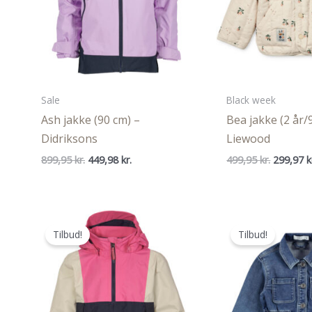
Sale
Black week
Ash jakke (90 cm) –
Bea jakke (2 år/
Didriksons
Liewood
Den
Den
Den
899,95
kr.
449,98
kr.
499,95
kr.
299,97
k
oprindelige
aktuelle
oprindel
pris
pris
pris
var:
er:
var:
899,95 kr..
449,98 kr..
499,95 kr
Tilbud!
Tilbud!