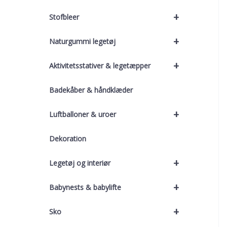
+
Stofbleer
+
Naturgummi legetøj
+
Aktivitetsstativer & legetæpper
Badekåber & håndklæder
+
Luftballoner & uroer
Dekoration
+
Legetøj og interiør
+
Babynests & babylifte
+
Sko