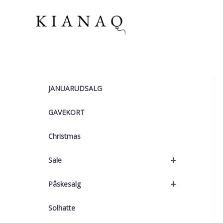
Gå
til
indholdet
JANUARUDSALG
GAVEKORT
Christmas
+
Sale
+
Påskesalg
Solhatte