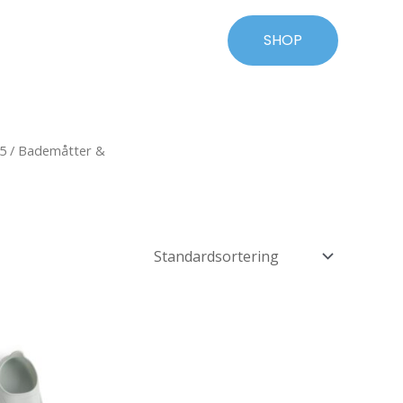
SHOP
5
/
Bademåtter &