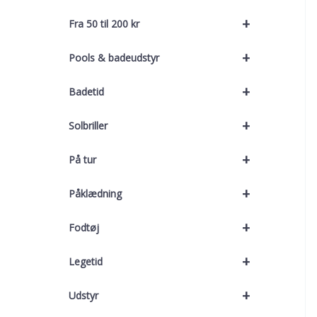
+
Fra 50 til 200 kr
+
Pools & badeudstyr
+
Badetid
+
Solbriller
+
På tur
+
Påklædning
+
Fodtøj
+
Legetid
+
Udstyr