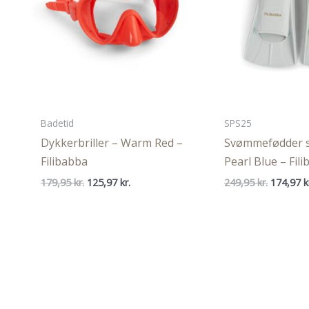
Badetid
SPS25
Dykkerbriller – Warm Red –
Svømmefødder st
Filibabba
Pearl Blue – Fil
Den
Den
Den
179,95
kr.
125,97
kr.
249,95
kr.
174,97
k
oprindelige
aktuelle
oprindel
pris
pris
pris
var:
er:
var:
179,95 kr..
125,97 kr..
249,95 kr