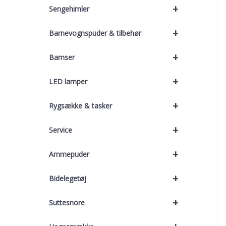
+
Sengehimler
+
Barnevognspuder & tilbehør
+
Bamser
+
LED lamper
+
Rygsække & tasker
+
Service
+
Ammepuder
+
Bidelegetøj
+
Suttesnore