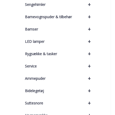
+
Sengehimler
+
Barnevognspuder & tilbehør
+
Bamser
+
LED lamper
+
Rygsække & tasker
+
Service
+
Ammepuder
+
Bidelegetøj
+
Suttesnore