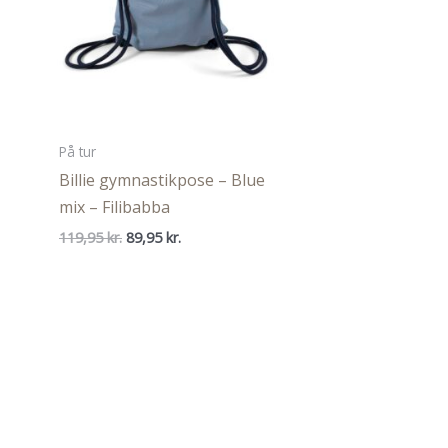
På tur
Billie gymnastikpose – Blue
mix – Filibabba
Den
Den
119,95
kr.
89,95
kr.
oprindelige
aktuelle
pris
pris
var:
er:
119,95 kr..
89,95 kr..