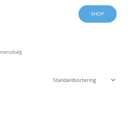
SHOP
merudsalg