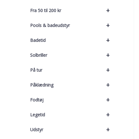
+
Fra 50 til 200 kr
+
Pools & badeudstyr
+
Badetid
+
Solbriller
+
På tur
+
Påklædning
+
Fodtøj
+
Legetid
+
Udstyr