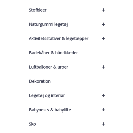
+
Stofbleer
+
Naturgummi legetøj
+
Aktivitetsstativer & legetæpper
Badekåber & håndklæder
+
Luftballoner & uroer
Dekoration
+
Legetøj og interiør
+
Babynests & babylifte
+
Sko