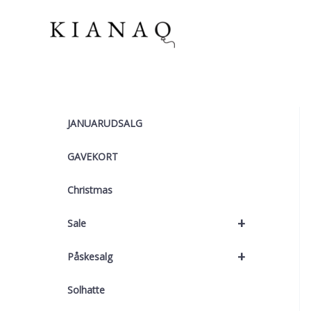
Gå
til
indholdet
JANUARUDSALG
GAVEKORT
Christmas
+
Sale
+
Påskesalg
Solhatte