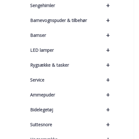
+
Sengehimler
+
Barnevognspuder & tilbehør
+
Bamser
+
LED lamper
+
Rygsække & tasker
+
Service
+
Ammepuder
+
Bidelegetøj
+
Suttesnore