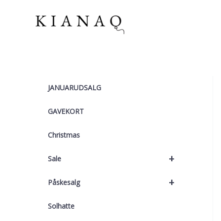
Gå
til
indholdet
JANUARUDSALG
GAVEKORT
Christmas
+
Sale
+
Påskesalg
Solhatte