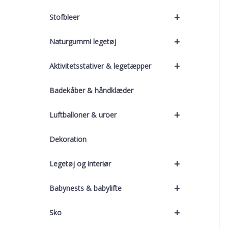
+
Stofbleer
+
Naturgummi legetøj
+
Aktivitetsstativer & legetæpper
Badekåber & håndklæder
+
Luftballoner & uroer
Dekoration
+
Legetøj og interiør
+
Babynests & babylifte
+
Sko