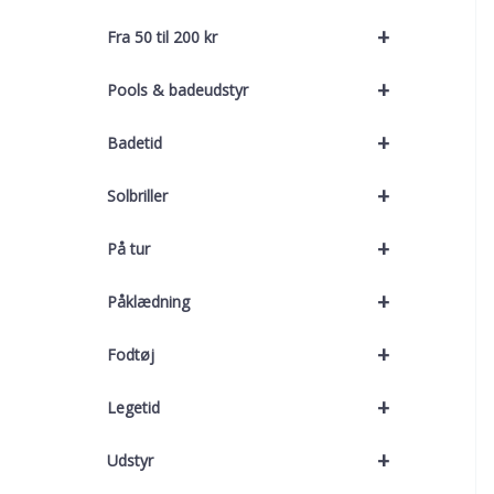
+
Fra 50 til 200 kr
+
Pools & badeudstyr
+
Badetid
+
Solbriller
+
På tur
+
Påklædning
+
Fodtøj
+
Legetid
+
Udstyr