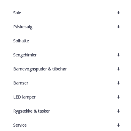
+
Sale
+
Påskesalg
Solhatte
+
Sengehimler
+
Barnevognspuder & tilbehør
+
Bamser
+
LED lamper
+
Rygsække & tasker
+
Service