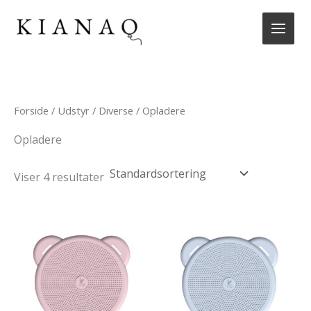
Gå
til
indholdet
Forside
/
Udstyr
/
Diverse
/ Opladere
Opladere
Viser 4 resultater