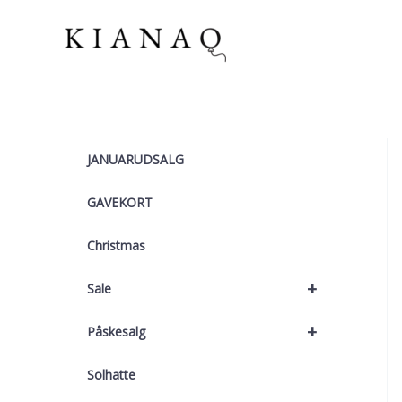
Gå
til
indholdet
JANUARUDSALG
GAVEKORT
Christmas
+
Sale
+
Påskesalg
Solhatte