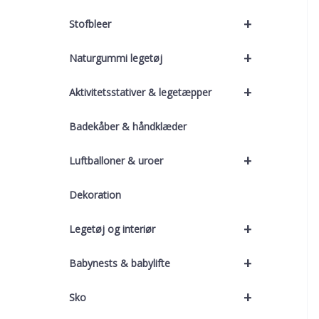
+
Stofbleer
+
Naturgummi legetøj
+
Aktivitetsstativer & legetæpper
Badekåber & håndklæder
+
Luftballoner & uroer
Dekoration
+
Legetøj og interiør
+
Babynests & babylifte
+
Sko