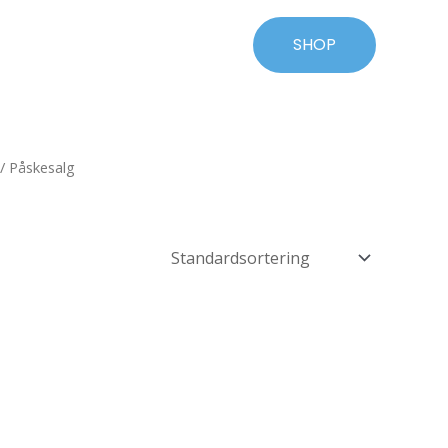
SHOP
/ Påskesalg