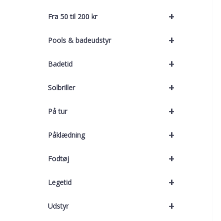
+
Fra 50 til 200 kr
+
Pools & badeudstyr
+
Badetid
+
Solbriller
+
På tur
+
Påklædning
+
Fodtøj
+
Legetid
+
Udstyr