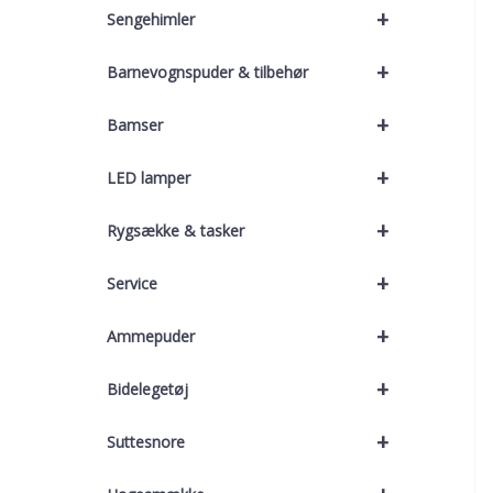
+
Sengehimler
+
Barnevognspuder & tilbehør
+
Bamser
+
LED lamper
+
Rygsække & tasker
+
Service
+
Ammepuder
+
Bidelegetøj
+
Suttesnore