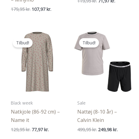
Den
Den
119,95
kr.
71,97
kr.
oprindelige
aktuelle
Den
Den
179,95
kr.
107,97
kr.
pris
pris
oprindelige
aktuelle
var:
er:
pris
pris
119,95 kr..
71,97 kr..
var:
er:
179,95 kr..
107,97 kr..
Tilbud!
Tilbud!
Black week
Sale
Natkjole (86-92 cm) –
Nattøj (8-10 år) –
Name it
Calvin Klein
Den
Den
Den
Den
129,95
kr.
77,97
kr.
499,95
kr.
249,98
kr.
oprindelige
aktuelle
oprindelige
aktuelle