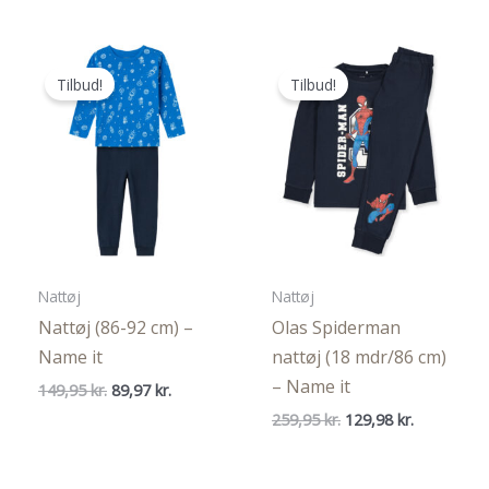
pris
pris
pris
pris
var:
er:
var:
er:
129,95 kr..
77,97 kr..
499,95 kr..
249,98 kr..
Tilbud!
Tilbud!
Nattøj
Nattøj
Nattøj (86-92 cm) –
Olas Spiderman
Name it
nattøj (18 mdr/86 cm)
– Name it
Den
Den
149,95
kr.
89,97
kr.
oprindelige
aktuelle
Den
Den
259,95
kr.
129,98
kr.
pris
pris
oprindelige
aktuelle
var:
er:
pris
pris
149,95 kr..
89,97 kr..
var:
er: