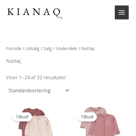
Gå
til
indholdet
Forside
/
Udsalg
/
Salg
/
Underdele
/ Nattøj
Nattøj
Viser 1–24 af 32 resultater
Tilbud!
Tilbud!