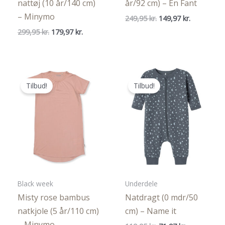
nattøj (10 år/140 cm)
år/92 cm) – En Fant
– Minymo
Den
Den
249,95
kr.
149,97
kr.
oprindelige
aktuelle
Den
Den
299,95
kr.
179,97
kr.
pris
pris
oprindelige
aktuelle
var:
er:
pris
pris
249,95 kr..
149,97 kr..
var:
er:
299,95 kr..
179,97 kr..
Tilbud!
Tilbud!
Black week
Underdele
Misty rose bambus
Natdragt (0 mdr/50
natkjole (5 år/110 cm)
cm) – Name it
– Minymo