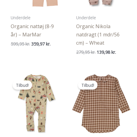
Underdele
Underdele
Organic nattøj (8-9
Organic Nikola
år) – MarMar
natdragt (1 mdr/56
cm) – Wheat
Den
Den
599,95
kr.
359,97
kr.
oprindelige
aktuelle
Den
Den
279,95
kr.
139,98
kr.
pris
pris
oprindelige
aktuelle
var:
er:
pris
pris
599,95 kr..
359,97 kr..
var:
er:
279,95 kr..
139,98 kr..
Tilbud!
Tilbud!