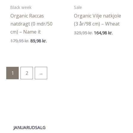
Black week
Sale
Organic Raccas
Organic Vilje natkjole
natdragt (0 mdr/50
(3 år/98 cm) – Wheat
cm) – Name it
Den
Den
329,95
kr.
164,98
kr.
oprindelige
aktuelle
Den
Den
179,95
kr.
89,98
kr.
pris
pris
oprindelige
aktuelle
var:
er:
pris
pris
329,95 kr..
164,98 kr..
var:
er:
179,95 kr..
89,98 kr..
1
2
→
JANUARUDSALG