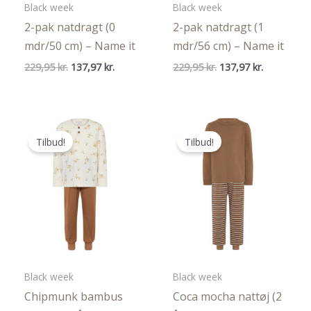
Black week
Black week
2-pak natdragt (0
2-pak natdragt (1
mdr/50 cm) – Name it
mdr/56 cm) – Name it
Den
Den
Den
Den
229,95
kr.
137,97
kr.
229,95
kr.
137,97
kr.
oprindelige
aktuelle
oprindelige
aktuelle
pris
pris
pris
pris
var:
er:
var:
er:
229,95 kr..
137,97 kr..
229,95 kr..
137,97 kr..
Tilbud!
Tilbud!
Black week
Black week
Chipmunk bambus
Coca mocha nattøj (2