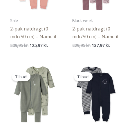
Sale
Black week
2-pak natdragt (0
2-pak natdragt (0
mdr/50 cm) – Name it
mdr/50 cm) – Name it
Den
Den
Den
Den
209,95
kr.
125,97
kr.
229,95
kr.
137,97
kr.
oprindelige
aktuelle
oprindelige
aktuelle
pris
pris
pris
pris
var:
er:
var:
er:
209,95 kr..
125,97 kr..
229,95 kr..
137,97 kr..
Tilbud!
Tilbud!