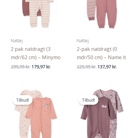
Nattøj
Nattøj
2 pak natdragt (3
2-pak natdragt (0
mdr/62 cm) – Minymo
mdr/50 cm) – Name it
Den
Den
Den
Den
299,95
kr.
179,97
kr.
229,95
kr.
137,97
kr.
oprindelige
aktuelle
oprindelige
aktuelle
pris
pris
pris
pris
var:
er:
var:
er:
299,95 kr..
179,97 kr..
229,95 kr..
137,97 kr..
Tilbud!
Tilbud!