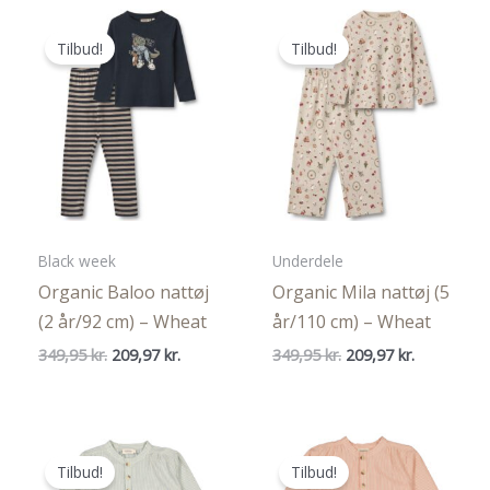
259,95 kr..
129,98 kr..
Tilbud!
Tilbud!
Black week
Underdele
Organic Baloo nattøj
Organic Mila nattøj (5
(2 år/92 cm) – Wheat
år/110 cm) – Wheat
Den
Den
Den
Den
349,95
kr.
209,97
kr.
349,95
kr.
209,97
kr.
oprindelige
aktuelle
oprindelige
aktuelle
pris
pris
pris
pris
var:
er:
var:
er:
349,95 kr..
209,97 kr..
349,95 kr..
209,97 kr..
Tilbud!
Tilbud!