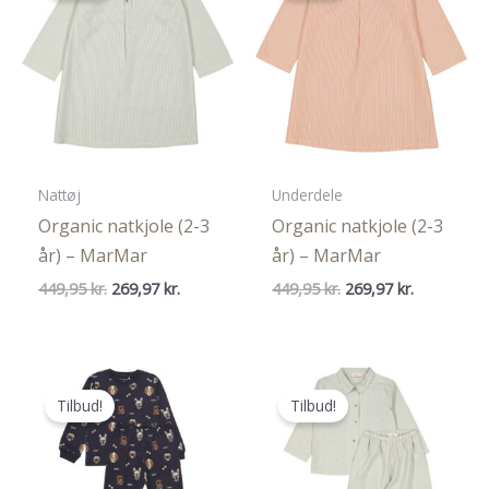
Nattøj
Underdele
Organic natkjole (2-3
Organic natkjole (2-3
år) – MarMar
år) – MarMar
Den
Den
Den
Den
449,95
kr.
269,97
kr.
449,95
kr.
269,97
kr.
oprindelige
aktuelle
oprindelige
aktuelle
pris
pris
pris
pris
var:
er:
var:
er:
449,95 kr..
269,97 kr..
449,95 kr..
269,97 kr..
Tilbud!
Tilbud!