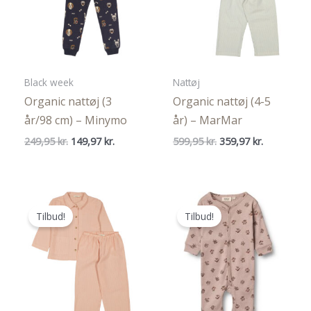
Black week
Nattøj
Organic nattøj (3
Organic nattøj (4-5
år/98 cm) – Minymo
år) – MarMar
Den
Den
Den
Den
249,95
kr.
149,97
kr.
599,95
kr.
359,97
kr.
oprindelige
aktuelle
oprindelige
aktuelle
pris
pris
pris
pris
var:
er:
var:
er:
249,95 kr..
149,97 kr..
599,95 kr..
359,97 kr..
Tilbud!
Tilbud!