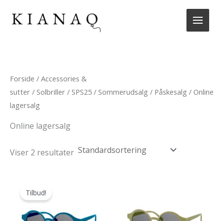
Gå
til
indholdet
Forside
/
Accessories &
sutter
/
Solbriller
/
SPS25
/
Sommerudsalg
/
Påskesalg
/ Online
lagersalg
Online lagersalg
Viser 2 resultater
Tilbud!