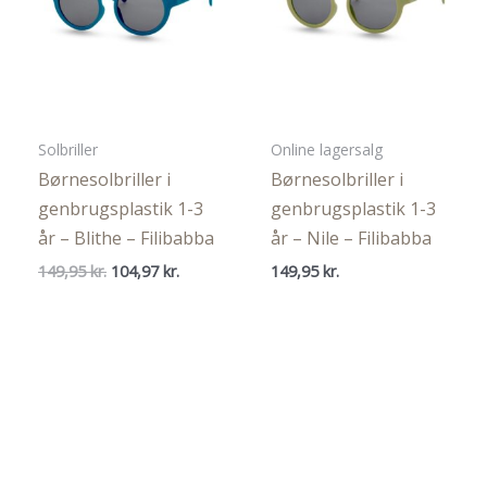
Solbriller
Online lagersalg
Børnesolbriller i
Børnesolbriller i
genbrugsplastik 1-3
genbrugsplastik 1-3
år – Blithe – Filibabba
år – Nile – Filibabba
Den
Den
149,95
kr.
104,97
kr.
149,95
kr.
oprindelige
aktuelle
pris
pris
var:
er:
149,95 kr..
104,97 kr..