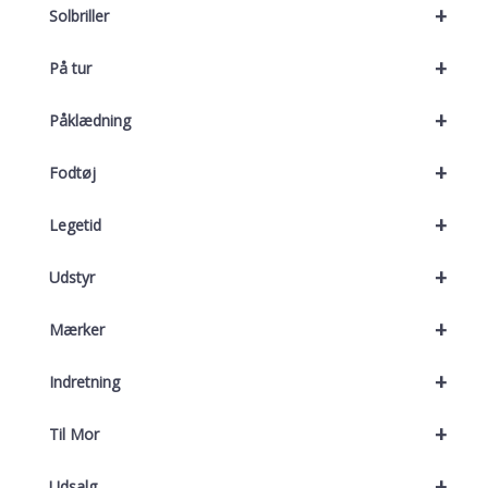
+
Solbriller
+
På tur
+
Påklædning
+
Fodtøj
+
Legetid
+
Udstyr
+
Mærker
+
Indretning
+
Til Mor
+
Udsalg