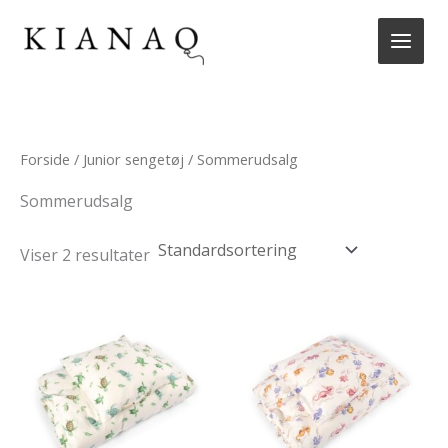
Gå
til
indholdet
Forside
/
Junior sengetøj
/ Sommerudsalg
Sommerudsalg
Viser 2 resultater