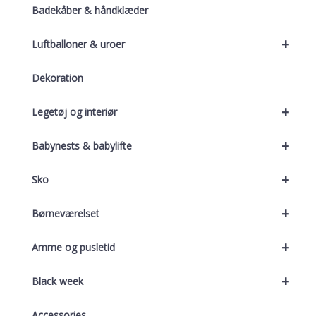
Badekåber & håndklæder
+
Luftballoner & uroer
Dekoration
+
Legetøj og interiør
+
Babynests & babylifte
+
Sko
+
Børneværelset
+
Amme og pusletid
+
Black week
Accessories