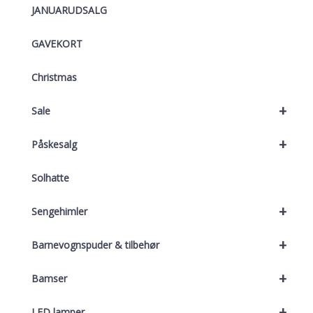
JANUARUDSALG
GAVEKORT
Christmas
+
Sale
+
Påskesalg
Solhatte
+
Sengehimler
+
Barnevognspuder & tilbehør
+
Bamser
+
LED lamper