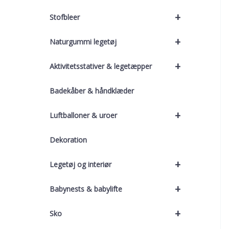
+
Stofbleer
+
Naturgummi legetøj
+
Aktivitetsstativer & legetæpper
Badekåber & håndklæder
+
Luftballoner & uroer
Dekoration
+
Legetøj og interiør
+
Babynests & babylifte
+
Sko