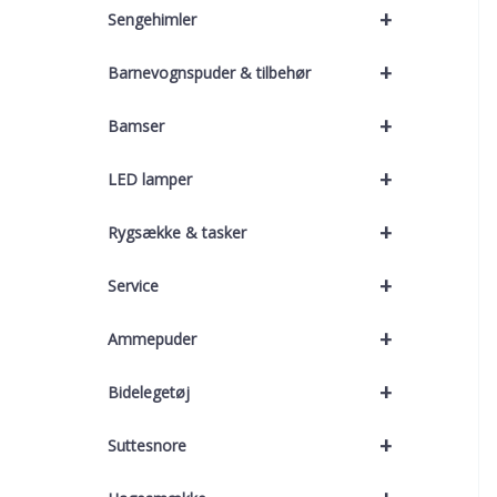
+
Sengehimler
+
Barnevognspuder & tilbehør
+
Bamser
+
LED lamper
+
Rygsække & tasker
+
Service
+
Ammepuder
+
Bidelegetøj
+
Suttesnore