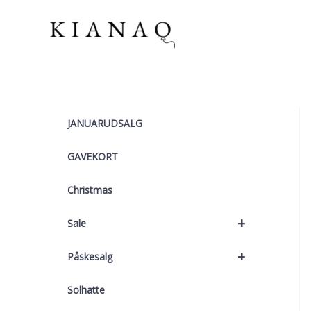
Gå
til
indholdet
JANUARUDSALG
GAVEKORT
Christmas
+
Sale
+
Påskesalg
Solhatte