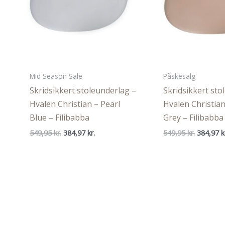
Mid Season Sale
Påskesalg
Skridsikkert stoleunderlag –
Skridsikkert sto
Hvalen Christian – Pearl
Hvalen Christia
Blue – Filibabba
Grey – Filibabba
Den
Den
Den
549,95
kr.
384,97
kr.
549,95
kr.
384,97
k
oprindelige
aktuelle
oprindel
pris
pris
pris
var:
er:
var:
549,95 kr..
384,97 kr..
549,95 kr