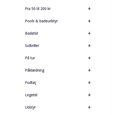
+
Fra 50 til 200 kr
+
Pools & badeudstyr
+
Badetid
+
Solbriller
+
På tur
+
Påklædning
+
Fodtøj
+
Legetid
+
Udstyr