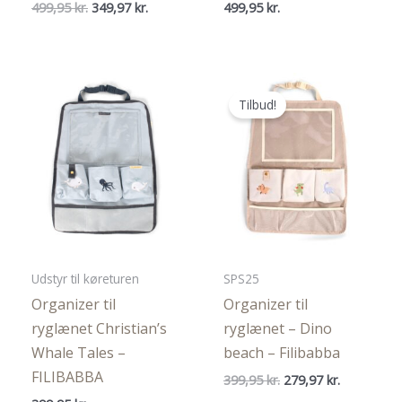
Den
Den
499,95
kr.
349,97
kr.
499,95
kr.
oprindelige
aktuelle
pris
pris
var:
er:
499,95 kr..
349,97 kr..
Tilbud!
Udstyr til køreturen
SPS25
Organizer til
Organizer til
ryglænet Christian’s
ryglænet – Dino
Whale Tales –
beach – Filibabba
FILIBABBA
Den
Den
399,95
kr.
279,97
kr.
oprindelige
aktuelle