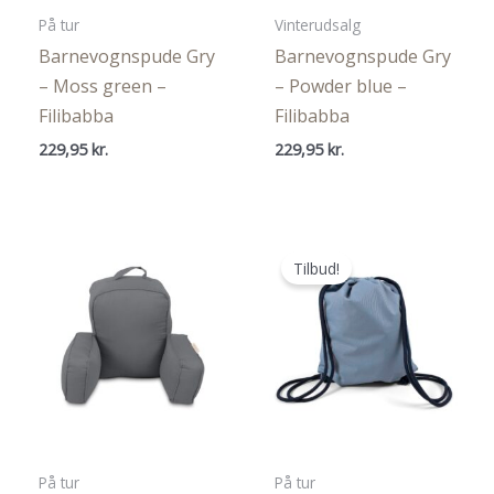
På tur
Vinterudsalg
Barnevognspude Gry
Barnevognspude Gry
– Moss green –
– Powder blue –
Filibabba
Filibabba
229,95
kr.
229,95
kr.
Tilbud!
På tur
På tur