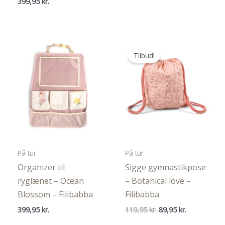
399,95
kr.
pris
pris
var:
er:
399,95 kr..
279,97 kr..
Tilbud!
På tur
På tur
Organizer til
Sigge gymnastikpose
ryglænet – Ocean
– Botanical love –
Blossom – Filibabba
Filibabba
Den
Den
399,95
kr.
119,95
kr.
89,95
kr.
oprindelige
aktuelle