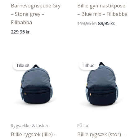
Barnevognspude Gry
Billie gymnastikpose
– Stone grey –
– Blue mix – Filibabba
Filibabba
Den
Den
119,95
kr.
89,95
kr.
oprindelige
aktuelle
229,95
kr.
pris
pris
var:
er:
119,95 kr..
89,95 kr..
Tilbud!
Tilbud!
Rygsække & tasker
På tur
Billie rygsæk (lille) –
Billie rygsæk (stor) –