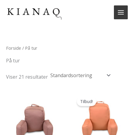
Gå
til
indholdet
Forside
/ På tur
På tur
Viser 21 resultater
Tilbud!