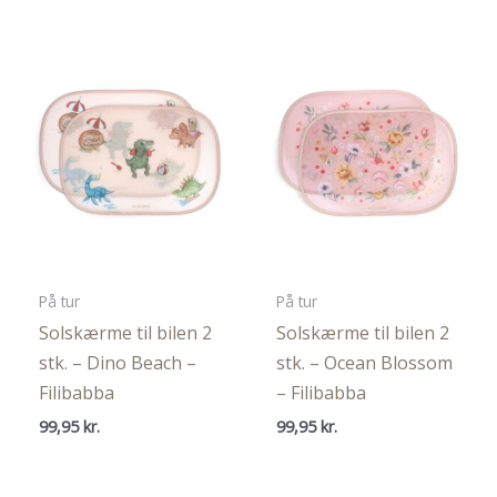
pris
pris
var:
er:
119,95 kr..
89,95 kr..
På tur
På tur
Solskærme til bilen 2
Solskærme til bilen 2
stk. – Dino Beach –
stk. – Ocean Blossom
Filibabba
– Filibabba
99,95
kr.
99,95
kr.