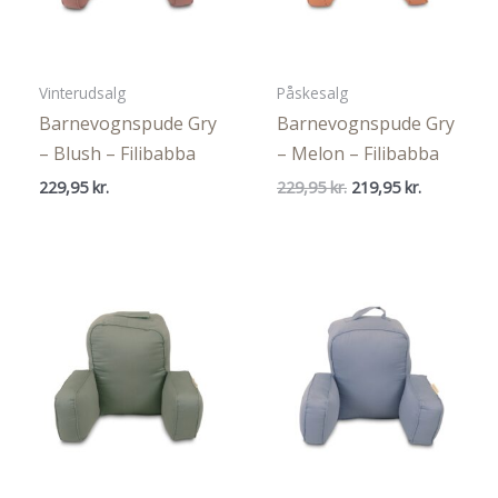
Vinterudsalg
Påskesalg
Barnevognspude Gry
Barnevognspude Gry
– Blush – Filibabba
– Melon – Filibabba
Den
Den
229,95
kr.
229,95
kr.
219,95
kr.
oprindelige
aktuelle
pris
pris
var:
er:
229,95 kr..
219,95 kr..