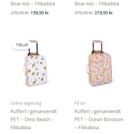
Blue mix – Filibabba
Blue mix – Filibabba
Den
Den
Den
Den
279,95
kr.
159,95
kr.
379,95
kr.
219,95
kr.
oprindelige
aktuelle
oprindelige
aktuelle
pris
pris
pris
pris
var:
er:
var:
er:
279,95 kr..
159,95 kr..
379,95 kr..
219,95 kr..
Tilbud!
Online lagersalg
På tur
Kuffert i genanvendt
Kuffert i genanvendt
PET – Dino Beach –
PET – Ocean Blossom
Filibabba
– Filibabba