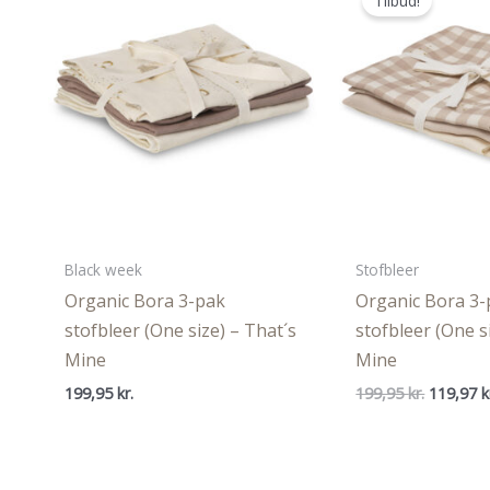
Tilbud!
Black week
Stofbleer
Organic Bora 3-pak
Organic Bora 3-
stofbleer (One size) – That´s
stofbleer (One s
Mine
Mine
Den
199,95
kr.
199,95
kr.
119,97
k
oprindel
pris
var:
199,95 kr