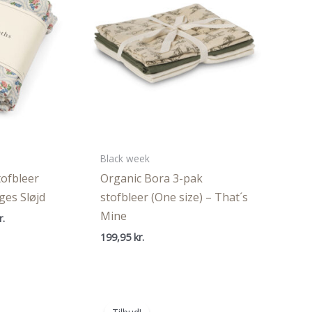
Black week
tofbleer
Organic Bora 3-pak
ges Sløjd
stofbleer (One size) – That´s
Mine
Den
r.
ige
aktuelle
199,95
kr.
pris
er:
..
134,96 kr..