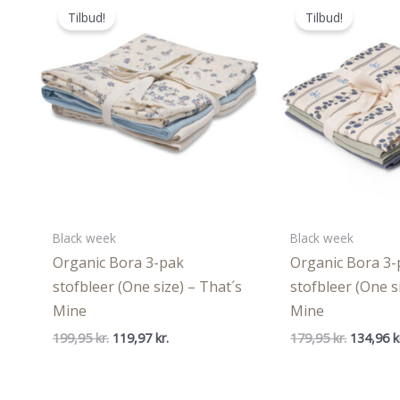
Tilbud!
Tilbud!
Black week
Black week
Organic Bora 3-pak
Organic Bora 3-
stofbleer (One size) – That´s
stofbleer (One s
Mine
Mine
Den
Den
Den
199,95
kr.
119,97
kr.
179,95
kr.
134,96
k
oprindelige
aktuelle
oprindel
pris
pris
pris
var:
er:
var: