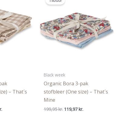
Tilbud!
Black week
pak
Organic Bora 3-pak
ize) – That´s
stofbleer (One size) – That´s
Mine
Den
Den
Den
r.
199,95
kr.
119,97
kr.
ige
aktuelle
oprindelige
aktuelle
pris
pris
pris
er:
var:
er:
..
119,97 kr..
199,95 kr..
119,97 kr..