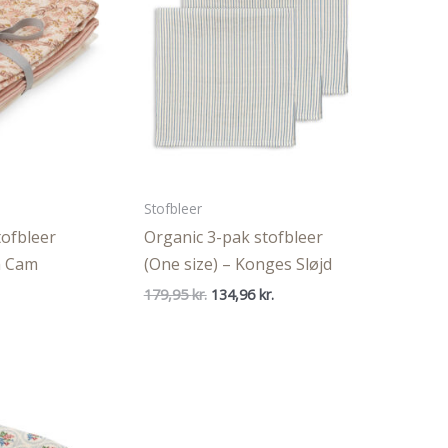
Stofbleer
tofbleer
Organic 3-pak stofbleer
m Cam
(One size) – Konges Sløjd
Den
Den
179,95
kr.
134,96
kr.
oprindelige
aktuelle
pris
pris
var:
er:
179,95 kr..
134,96 kr..