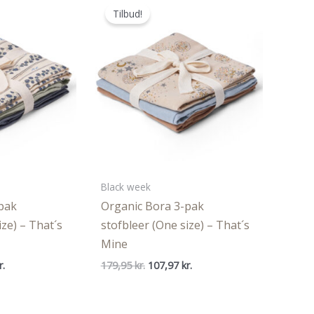
Tilbud!
Black week
pak
Organic Bora 3-pak
ize) – That´s
stofbleer (One size) – That´s
Mine
Den
Den
Den
r.
179,95
kr.
107,97
kr.
ige
aktuelle
oprindelige
aktuelle
pris
pris
pris
er:
var:
er: