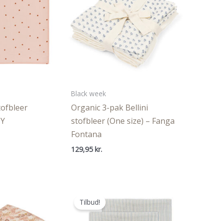
Black week
tofbleer
Organic 3-pak Bellini
OY
stofbleer (One size) – Fanga
Fontana
129,95
kr.
Tilbud!