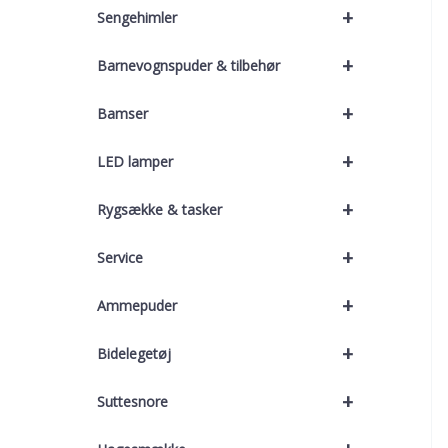
+
Sengehimler
+
Barnevognspuder & tilbehør
+
Bamser
+
LED lamper
+
Rygsække & tasker
+
Service
+
Ammepuder
+
Bidelegetøj
+
Suttesnore