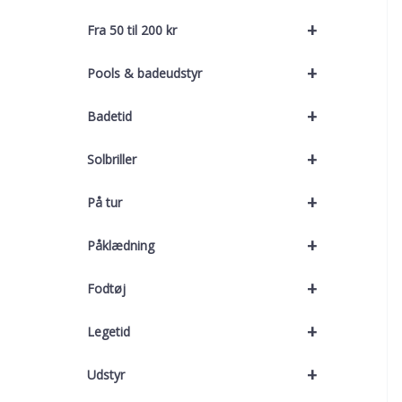
+
Fra 50 til 200 kr
+
Pools & badeudstyr
+
Badetid
+
Solbriller
+
På tur
+
Påklædning
+
Fodtøj
+
Legetid
+
Udstyr