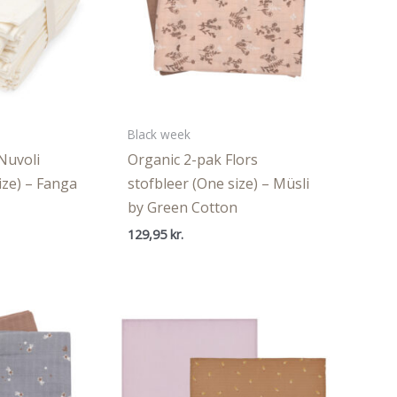
Black week
Nuvoli
Organic 2-pak Flors
ize) – Fanga
stofbleer (One size) – Müsli
by Green Cotton
129,95
kr.