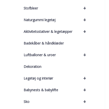
+
Stofbleer
+
Naturgummi legetøj
+
Aktivitetsstativer & legetæpper
Badekåber & håndklæder
+
Luftballoner & uroer
Dekoration
+
Legetøj og interiør
+
Babynests & babylifte
+
Sko