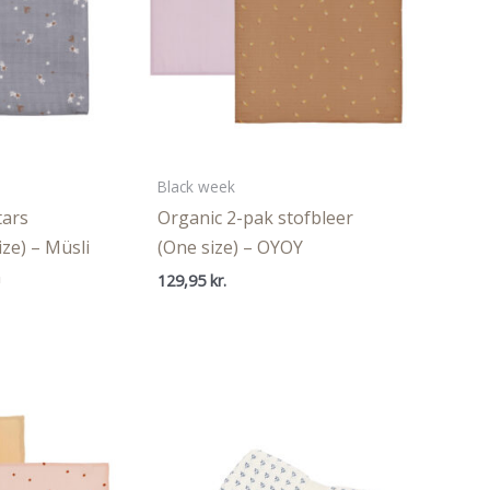
Black week
tars
Organic 2-pak stofbleer
ize) – Müsli
(One size) – OYOY
n
129,95
kr.