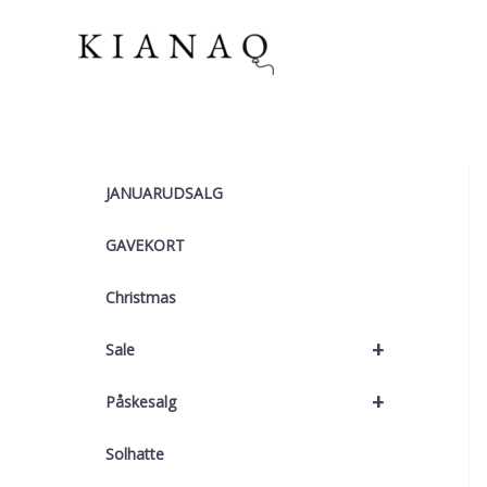
Gå
til
indholdet
JANUARUDSALG
GAVEKORT
Christmas
+
Sale
+
Påskesalg
Solhatte