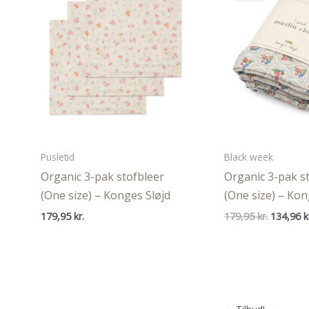
Pusletid
Black week
Organic 3-pak stofbleer
Organic 3-pak s
(One size) – Konges Sløjd
(One size) – Kon
Den
179,95
kr.
179,95
kr.
134,96
k
oprindel
pris
var:
179,95 kr