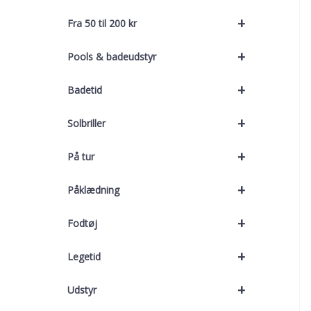
+
Fra 50 til 200 kr
+
Pools & badeudstyr
+
Badetid
+
Solbriller
+
På tur
+
Påklædning
+
Fodtøj
+
Legetid
+
Udstyr