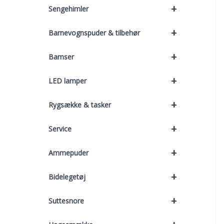
+
Sengehimler
+
Barnevognspuder & tilbehør
+
Bamser
+
LED lamper
+
Rygsække & tasker
+
Service
+
Ammepuder
+
Bidelegetøj
+
Suttesnore