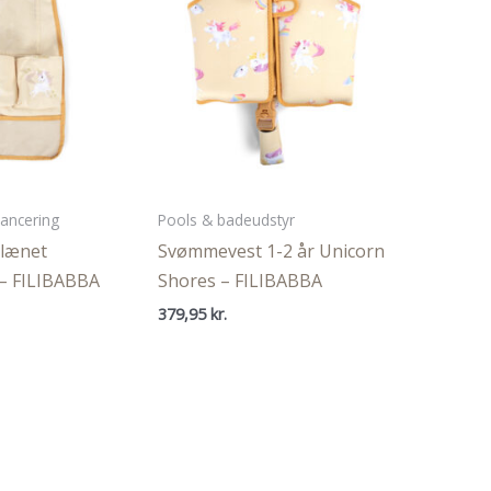
ancering
Pools & badeudstyr
glænet
Svømmevest 1-2 år Unicorn
 – FILIBABBA
Shores – FILIBABBA
379,95
kr.