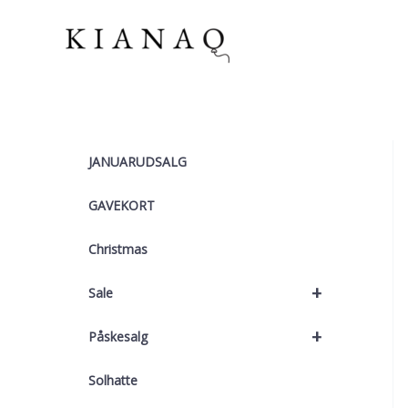
Gå
til
indholdet
JANUARUDSALG
GAVEKORT
Christmas
+
Sale
+
Påskesalg
Solhatte