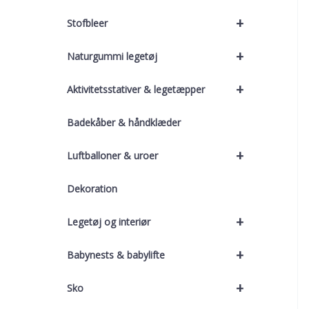
+
Stofbleer
+
Naturgummi legetøj
+
Aktivitetsstativer & legetæpper
Badekåber & håndklæder
+
Luftballoner & uroer
Dekoration
+
Legetøj og interiør
+
Babynests & babylifte
+
Sko