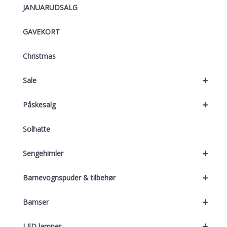
JANUARUDSALG
GAVEKORT
Christmas
+
Sale
+
Påskesalg
Solhatte
+
Sengehimler
+
Barnevognspuder & tilbehør
+
Bamser
+
LED lamper