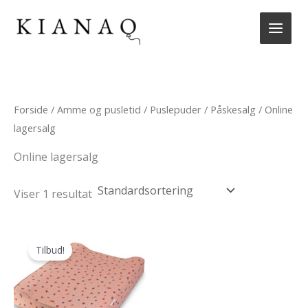
Gå
til
indholdet
Forside
/
Amme og pusletid
/
Puslepuder
/
Påskesalg
/ Online
lagersalg
Online lagersalg
Viser 1 resultat
Tilbud!