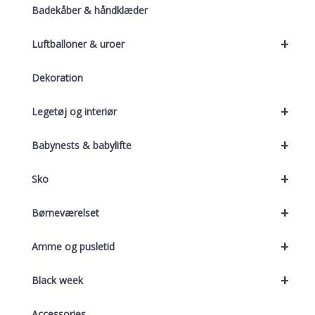
Badekåber & håndklæder
+
Luftballoner & uroer
Dekoration
+
Legetøj og interiør
+
Babynests & babylifte
+
Sko
+
Børneværelset
+
Amme og pusletid
+
Black week
Accessories