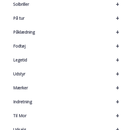
+
Solbriller
+
På tur
+
Påklædning
+
Fodtøj
+
Legetid
+
Udstyr
+
Mærker
+
Indretning
+
Til Mor
+
Udsalg