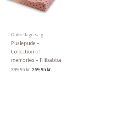
Online lagersalg
Puslepude –
Collection of
memories – Filibabba
Den
Den
399,95
kr.
269,95
kr.
oprindelige
aktuelle
pris
pris
var:
er:
399,95 kr..
269,95 kr..