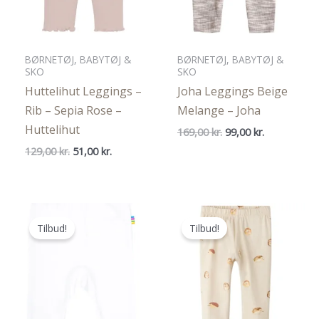
BØRNETØJ, BABYTØJ &
BØRNETØJ, BABYTØJ &
SKO
SKO
Huttelihut Leggings –
Joha Leggings Beige
Rib – Sepia Rose –
Melange – Joha
Huttelihut
Den
Den
169,00
kr.
99,00
kr.
oprindelige
aktuelle
Den
Den
129,00
kr.
51,00
kr.
pris
pris
oprindelige
aktuelle
var:
er:
pris
pris
169,00 kr..
99,00 kr..
var:
er:
129,00 kr..
51,00 kr..
Tilbud!
Tilbud!