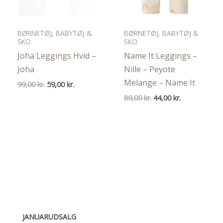
BØRNETØJ, BABYTØJ &
BØRNETØJ, BABYTØJ &
SKO
SKO
Joha Leggings Hvid –
Name It Leggings –
Joha
Nille – Peyote
Melange – Name It
Den
Den
99,00
kr.
59,00
kr.
oprindelige
aktuelle
Den
Den
89,00
kr.
44,00
kr.
pris
pris
oprindelige
aktuelle
var:
er:
pris
pris
99,00 kr..
59,00 kr..
var:
er:
89,00 kr..
44,00 kr..
JANUARUDSALG