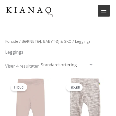
Gå
til
indholdet
Forside
/
BØRNETØJ, BABYTØJ & SKO
/ Leggings
Leggings
Viser 4 resultater
Tilbud!
Tilbud!