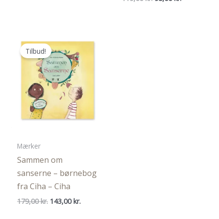
oprindelige
aktuelle
pris
pris
var:
er:
119,00 kr..
95,00 kr..
Tilbud!
Mærker
Sammen om
sanserne – børnebog
fra Ciha – Ciha
Den
Den
179,00
kr.
143,00
kr.
oprindelige
aktuelle
pris
pris