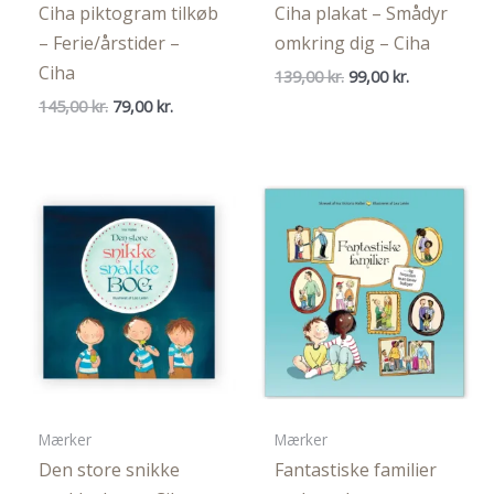
Ciha piktogram tilkøb
Ciha plakat – Smådyr
– Ferie/årstider –
omkring dig – Ciha
Ciha
Den
Den
139,00
kr.
99,00
kr.
oprindelige
aktuelle
Den
Den
145,00
kr.
79,00
kr.
pris
pris
oprindelige
aktuelle
var:
er:
pris
pris
139,00 kr..
99,00 kr..
var:
er:
145,00 kr..
79,00 kr..
Mærker
Mærker
Den store snikke
Fantastiske familier