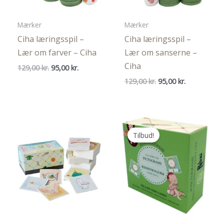
Mærker
Mærker
Ciha læringsspil –
Ciha læringsspil –
Lær om farver – Ciha
Lær om sanserne –
Ciha
Den
Den
129,00
kr.
95,00
kr.
oprindelige
aktuelle
Den
Den
129,00
kr.
95,00
kr.
pris
pris
oprindelige
aktuelle
var:
er:
pris
pris
129,00 kr..
95,00 kr..
var:
er:
129,00 kr..
95,00 kr..
Tilbud!