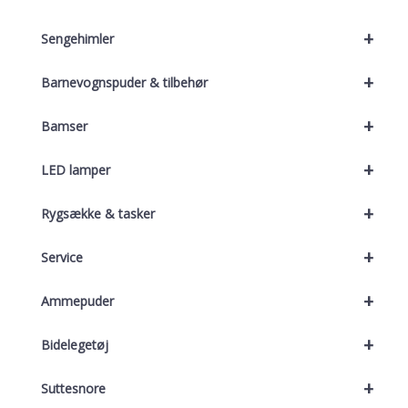
+
Sengehimler
+
Barnevognspuder & tilbehør
+
Bamser
+
LED lamper
+
Rygsække & tasker
+
Service
+
Ammepuder
+
Bidelegetøj
+
Suttesnore