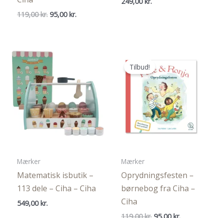
249,00
kr.
Den
Den
119,00
kr.
95,00
kr.
oprindelige
aktuelle
pris
pris
var:
er:
119,00 kr..
95,00 kr..
Tilbud!
Mærker
Mærker
Matematisk isbutik –
Oprydningsfesten –
113 dele – Ciha – Ciha
børnebog fra Ciha –
Ciha
549,00
kr.
Den
Den
119,00
kr.
95,00
kr.