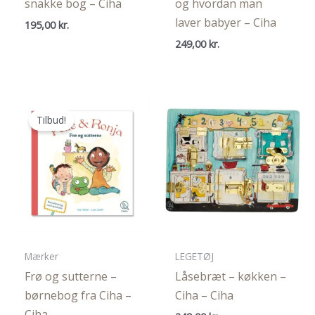
snakke bog – Ciha
og hvordan man
laver babyer – Ciha
195,00
kr.
249,00
kr.
Tilbud!
Mærker
LEGETØJ
Frø og sutterne –
Låsebræt – køkken –
børnebog fra Ciha –
Ciha – Ciha
Ciha