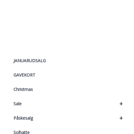
var:
er:
179,00 kr..
143,00 kr..
JANUARUDSALG
GAVEKORT
Christmas
+
Sale
+
Påskesalg
Solhatte