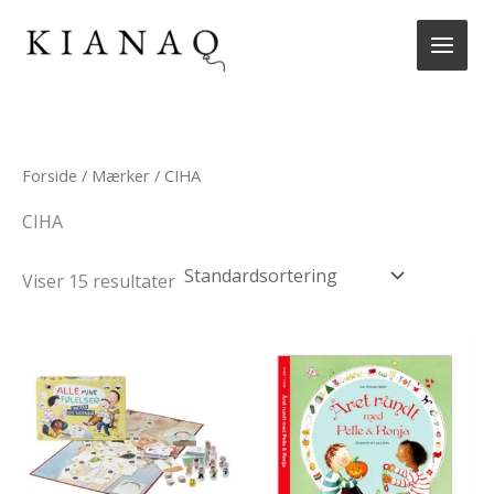
Gå
til
indholdet
Forside
/
Mærker
/ CIHA
CIHA
Viser 15 resultater