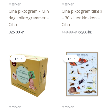
Mærker
Mærker
Ciha piktogram – Min
Ciha piktogram tilkøb
dag i piktogrammer –
– 30 x Lær klokken –
Ciha
Ciha
Den
Den
325,00
kr.
110,00
kr.
66,00
kr.
oprindelige
aktuelle
pris
pris
var:
er:
110,00 kr..
66,00 kr..
Tilbud!
Tilbud!
Mærker
Mærker