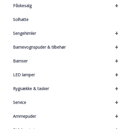
+
Påskesalg
Solhatte
+
Sengehimler
+
Barnevognspuder & tilbehør
+
Bamser
+
LED lamper
+
Rygsække & tasker
+
Service
+
Ammepuder