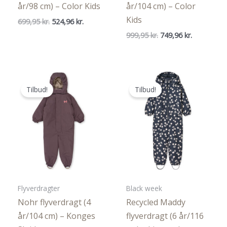
år/98 cm) – Color Kids
år/104 cm) – Color
Kids
Den
Den
699,95
kr.
524,96
kr.
oprindelige
aktuelle
Den
Den
999,95
kr.
749,96
kr.
pris
pris
oprindelige
aktuelle
var:
er:
pris
pris
699,95 kr..
524,96 kr..
var:
er:
999,95 kr..
749,96 kr..
Tilbud!
Tilbud!
Flyverdragter
Black week
Nohr flyverdragt (4
Recycled Maddy
år/104 cm) – Konges
flyverdragt (6 år/116