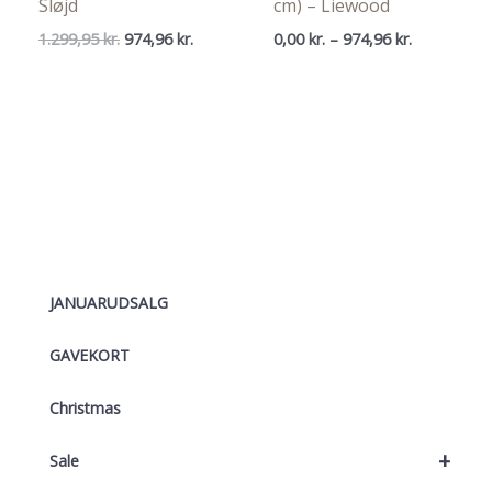
Sløjd
cm) – Liewood
Den
Den
Prisinterval
1.299,95
kr.
974,96
kr.
0,00
kr.
–
974,96
kr.
oprindelige
aktuelle
0,00 kr.
pris
pris
til
var:
er:
974,96 kr.
1.299,95 kr..
974,96 kr..
JANUARUDSALG
GAVEKORT
Christmas
+
Sale