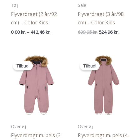
Tøj
Sale
Flyverdragt (2 år/92
Flyverdragt (3 år/98
cm) – Color Kids
cm) – Color Kids
Prisinterval:
Den
Den
0,00
kr.
–
412,46
kr.
699,95
kr.
524,96
kr.
0,00 kr.
oprindelige
aktuelle
til
pris
pris
412,46 kr.
var:
er:
699,95 kr..
524,96 kr..
Tilbud!
Tilbud!
Overtøj
Overtøj
Flyverdragt m. pels (3
Flyverdragt m. pels (4