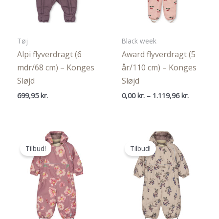
Tøj
Black week
Alpi flyverdragt (6
Award flyverdragt (5
mdr/68 cm) – Konges
år/110 cm) – Konges
Sløjd
Sløjd
Prisinterv
699,95
kr.
0,00
kr.
–
1.119,96
kr.
0,00 kr.
til
1.119,96 k
Tilbud!
Tilbud!