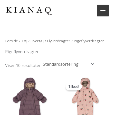
Gå
til
indholdet
Forside
/
Tøj
/
Overtøj
/
Flyverdragter
/ Pigeflyverdragter
Pigeflyverdragter
Viser 10 resultater
Tilbud!