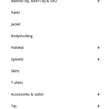
+
BØRNETØJ, BABYTØJ & SKO
Pants
Jacket
Bodystocking
+
Puttetid
+
Spisetid
Skirts
T-shirts
+
Accessories & sutter
+
Tøj