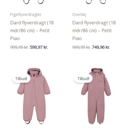
Pigeflyverdragter
Overtøj
Dard flyverdragt (18
Dard flyverdragt (18
mdr/86 cm) – Petit
mdr/86 cm) – Petit
Piao
Piao
Den
Den
Den
Den
999,95
kr.
599,97
kr.
999,95
kr.
749,96
kr.
oprindelige
aktuelle
oprindelige
aktuelle
pris
pris
pris
pris
var:
er:
var:
er:
999,95 kr..
599,97 kr..
999,95 kr..
749,96 kr..
Tilbud!
Tilbud!