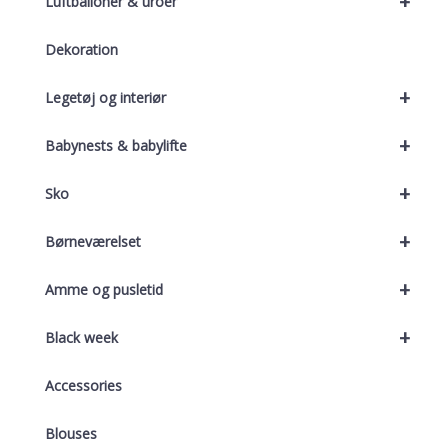
+
Luftballoner & uroer
Dekoration
+
Legetøj og interiør
+
Babynests & babylifte
+
Sko
+
Børneværelset
+
Amme og pusletid
+
Black week
Accessories
Blouses