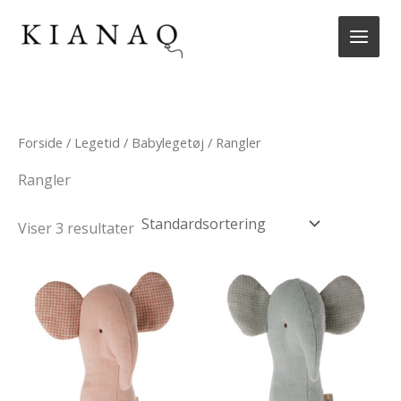
Gå
til
indholdet
Forside
/
Legetid
/
Babylegetøj
/ Rangler
Rangler
Viser 3 resultater