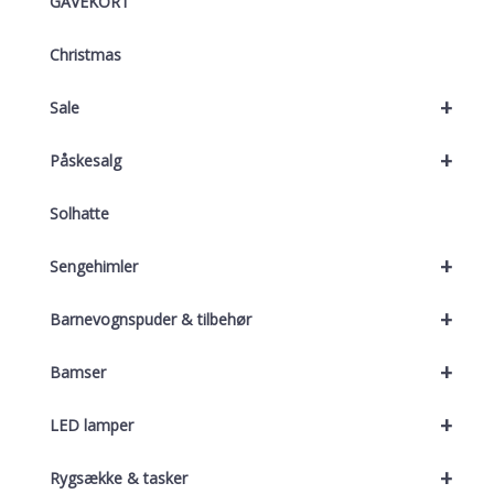
GAVEKORT
Christmas
+
Sale
+
Påskesalg
Solhatte
+
Sengehimler
+
Barnevognspuder & tilbehør
+
Bamser
+
LED lamper
+
Rygsække & tasker