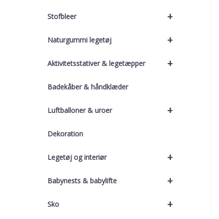
+
Stofbleer
+
Naturgummi legetøj
+
Aktivitetsstativer & legetæpper
Badekåber & håndklæder
+
Luftballoner & uroer
Dekoration
+
Legetøj og interiør
+
Babynests & babylifte
+
Sko