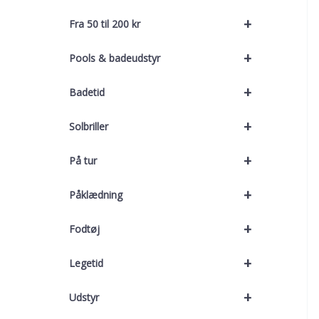
+
Fra 50 til 200 kr
+
Pools & badeudstyr
+
Badetid
+
Solbriller
+
På tur
+
Påklædning
+
Fodtøj
+
Legetid
+
Udstyr