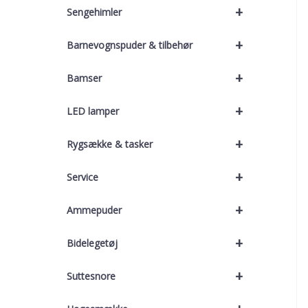
+
Sengehimler
+
Barnevognspuder & tilbehør
+
Bamser
+
LED lamper
+
Rygsække & tasker
+
Service
+
Ammepuder
+
Bidelegetøj
+
Suttesnore