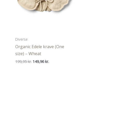
Diverse
Organic Edele krave (One
size) – Wheat
Den
Den
199,95
kr.
149,96
kr.
oprindelige
aktuelle
pris
pris
var:
er:
199,95 kr..
149,96 kr..