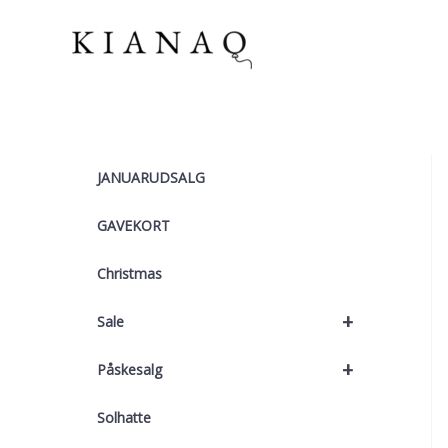
Gå
til
indholdet
JANUARUDSALG
GAVEKORT
Christmas
+
Sale
+
Påskesalg
Solhatte