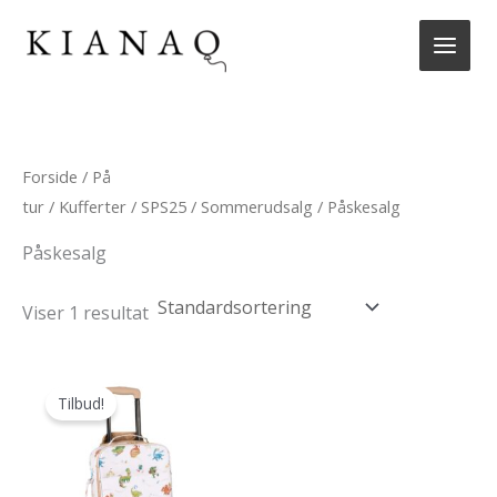
Gå
til
indholdet
Forside
/
På
tur
/
Kufferter
/
SPS25
/
Sommerudsalg
/ Påskesalg
Påskesalg
Viser 1 resultat
Tilbud!