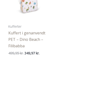
Kufferter
Kuffert i genanvendt
PET – Dino Beach –
Filibabba
Den
Den
499,95
kr.
349,97
kr.
oprindelige
aktuelle
pris
pris
var:
er:
499,95 kr..
349,97 kr..