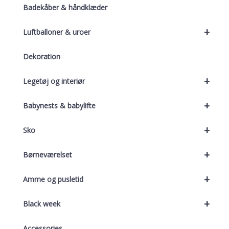
Badekåber & håndklæder
+
Luftballoner & uroer
Dekoration
+
Legetøj og interiør
+
Babynests & babylifte
+
Sko
+
Børneværelset
+
Amme og pusletid
+
Black week
Accessories