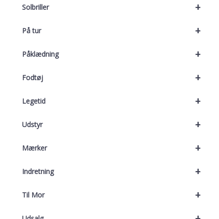
+
Solbriller
+
På tur
+
Påklædning
+
Fodtøj
+
Legetid
+
Udstyr
+
Mærker
+
Indretning
+
Til Mor
+
Udsalg