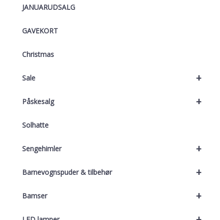
JANUARUDSALG
GAVEKORT
Christmas
+
Sale
+
Påskesalg
Solhatte
+
Sengehimler
+
Barnevognspuder & tilbehør
+
Bamser
+
LED lamper