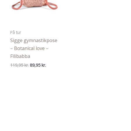
På tur
Sigge gymnastikpose
– Botanical love –
Filibabba
Den
Den
119,95
kr.
89,95
kr.
oprindelige
aktuelle
pris
pris
var:
er:
119,95 kr..
89,95 kr..