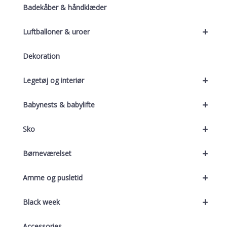
Badekåber & håndklæder
+
Luftballoner & uroer
Dekoration
+
Legetøj og interiør
+
Babynests & babylifte
+
Sko
+
Børneværelset
+
Amme og pusletid
+
Black week
Accessories