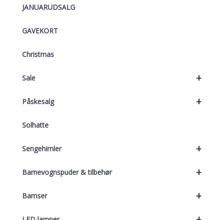
JANUARUDSALG
GAVEKORT
Christmas
+
Sale
+
Påskesalg
Solhatte
+
Sengehimler
+
Barnevognspuder & tilbehør
+
Bamser
+
LED lamper