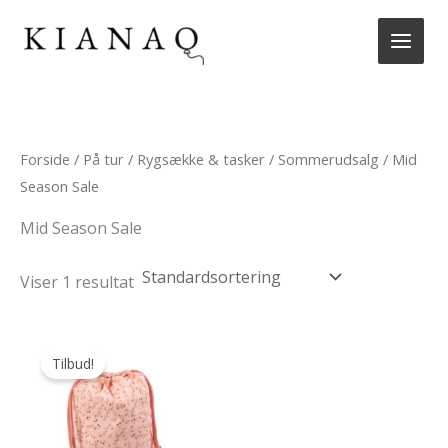
Gå
til
indholdet
Forside
/
På tur
/
Rygsække & tasker
/
Sommerudsalg
/ Mid
Season Sale
Mid Season Sale
Viser 1 resultat
Tilbud!