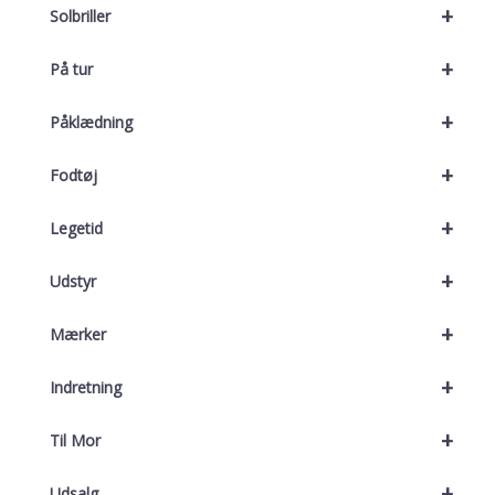
+
Solbriller
+
På tur
+
Påklædning
+
Fodtøj
+
Legetid
+
Udstyr
+
Mærker
+
Indretning
+
Til Mor
+
Udsalg