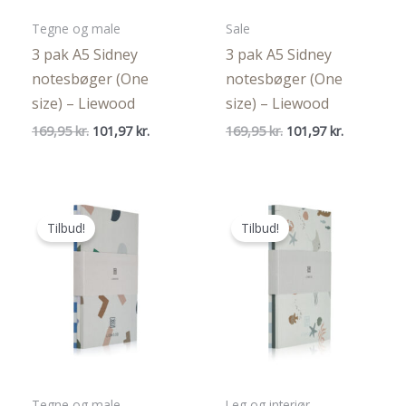
Tegne og male
Sale
3 pak A5 Sidney
3 pak A5 Sidney
notesbøger (One
notesbøger (One
size) – Liewood
size) – Liewood
Den
Den
Den
Den
169,95
kr.
101,97
kr.
169,95
kr.
101,97
kr.
oprindelige
aktuelle
oprindelige
aktuelle
pris
pris
pris
pris
var:
er:
var:
er:
169,95 kr..
101,97 kr..
169,95 kr..
101,97 kr..
Tilbud!
Tilbud!
Tegne og male
Leg og interiør