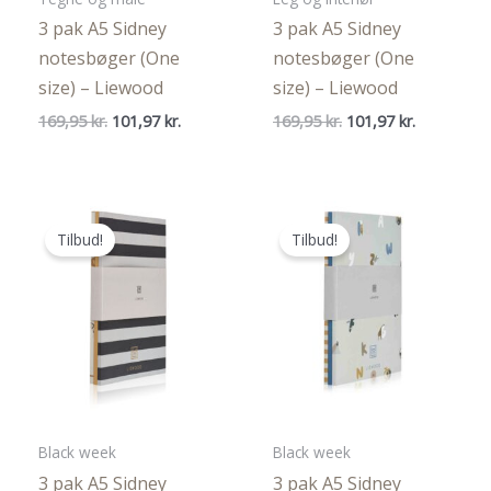
3 pak A5 Sidney
3 pak A5 Sidney
notesbøger (One
notesbøger (One
size) – Liewood
size) – Liewood
Den
Den
Den
Den
169,95
kr.
101,97
kr.
169,95
kr.
101,97
kr.
oprindelige
aktuelle
oprindelige
aktuelle
pris
pris
pris
pris
var:
er:
var:
er:
169,95 kr..
101,97 kr..
169,95 kr..
101,97 kr..
Tilbud!
Tilbud!
Black week
Black week
3 pak A5 Sidney
3 pak A5 Sidney