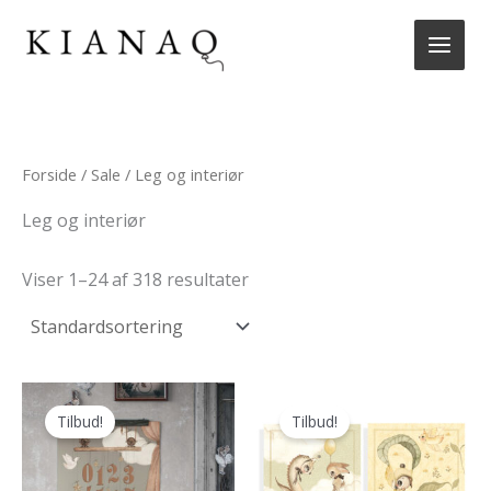
Gå
til
indholdet
Forside
/
Sale
/ Leg og interiør
Leg og interiør
Viser 1–24 af 318 resultater
Tilbud!
Tilbud!