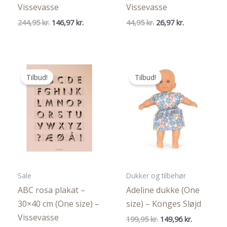
Vissevasse
Vissevasse
Den
Den
Den
Den
244,95
kr.
146,97
kr.
44,95
kr.
26,97
kr.
oprindelige
aktuelle
oprindelige
aktuelle
pris
pris
pris
pris
var:
er:
var:
er:
244,95 kr..
146,97 kr..
44,95 kr..
26,97 kr..
Tilbud!
Tilbud!
Sale
Dukker og tilbehør
ABC rosa plakat –
Adeline dukke (One
30×40 cm (One size) –
size) – Konges Sløjd
Vissevasse
Den
Den
199,95
kr.
149,96
kr.