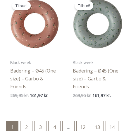
Tilbud!
Tilbud!
Black week
Black week
Badering – Ø45 (One
Badering – Ø45 (One
size) – Garbo &
size) – Garbo &
Friends
Friends
Den
Den
Den
Den
269,95
kr.
161,97
kr.
269,95
kr.
161,97
kr.
oprindelige
aktuelle
oprindelige
aktuelle
pris
pris
pris
pris
var:
er:
var:
er:
269,95 kr..
161,97 kr..
269,95 kr..
161,97 kr..
1
2
3
4
…
12
13
14