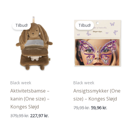
pris
pris
pris
pris
var:
er:
var:
er:
44,95 kr..
26,97 kr..
244,95 kr..
146,97 kr..
Tilbud!
Tilbud!
Black week
Black week
Aktivitetsbamse –
Ansigtssmykker (One
kanin (One size) –
size) – Konges Sløjd
Konges Sløjd
Den
Den
79,95
kr.
59,96
kr.
oprindelige
aktuelle
Den
Den
379,95
kr.
227,97
kr.
pris
pris
oprindelige
aktuelle
var:
er:
pris
pris
79,95 kr..
59,96 kr..
var:
er: