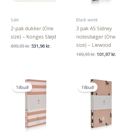
Sale
Black week
2-pak dukker (One
3 pak A5 Sidney
size) – Konges Sløjd
notesbøger (One
size) – Liewood
Den
Den
699,95
kr.
531,96
kr.
oprindelige
aktuelle
Den
Den
169,95
kr.
101,97
kr.
pris
pris
oprindelige
aktuelle
var:
er:
pris
pris
699,95 kr..
531,96 kr..
var:
er:
169,95 kr..
101,97 kr..
Tilbud!
Tilbud!