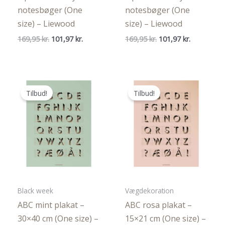
notesbøger (One
notesbøger (One
size) – Liewood
size) – Liewood
Den
Den
Den
Den
169,95
kr.
101,97
kr.
169,95
kr.
101,97
kr.
oprindelige
aktuelle
oprindelige
aktuelle
pris
pris
pris
pris
var:
er:
var:
er:
169,95 kr..
101,97 kr..
169,95 kr..
101,97 kr..
Tilbud!
Tilbud!
Black week
Vægdekoration
ABC mint plakat –
ABC rosa plakat –
30×40 cm (One size) –
15×21 cm (One size) –