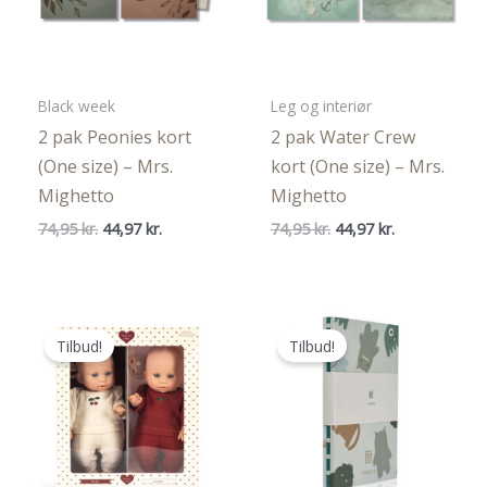
Black week
Leg og interiør
2 pak Peonies kort
2 pak Water Crew
(One size) – Mrs.
kort (One size) – Mrs.
Mighetto
Mighetto
Den
Den
Den
Den
74,95
kr.
44,97
kr.
74,95
kr.
44,97
kr.
oprindelige
aktuelle
oprindelige
aktuelle
pris
pris
pris
pris
var:
er:
var:
er:
74,95 kr..
44,97 kr..
74,95 kr..
44,97 kr..
Tilbud!
Tilbud!