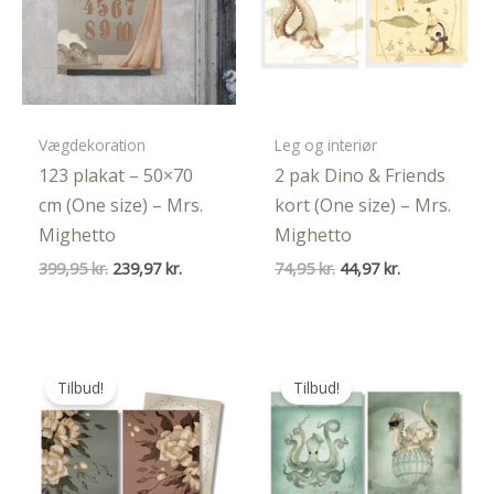
Vægdekoration
Leg og interiør
123 plakat – 50×70
2 pak Dino & Friends
cm (One size) – Mrs.
kort (One size) – Mrs.
Mighetto
Mighetto
Den
Den
Den
Den
399,95
kr.
239,97
kr.
74,95
kr.
44,97
kr.
oprindelige
aktuelle
oprindelige
aktuelle
pris
pris
pris
pris
var:
er:
var:
er:
399,95 kr..
239,97 kr..
74,95 kr..
44,97 kr..
Tilbud!
Tilbud!