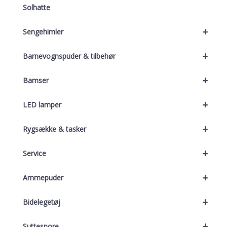
Solhatte
+
Sengehimler
+
Barnevognspuder & tilbehør
+
Bamser
+
LED lamper
+
Rygsække & tasker
+
Service
+
Ammepuder
+
Bidelegetøj
+
Suttesnore