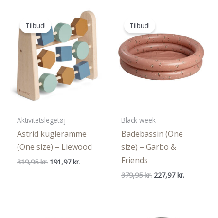
379,95 kr..
227,97 kr..
Tilbud!
Tilbud!
Aktivitetslegetøj
Black week
Astrid kugleramme
Badebassin (One
(One size) – Liewood
size) – Garbo &
Friends
Den
Den
319,95
kr.
191,97
kr.
oprindelige
aktuelle
Den
Den
379,95
kr.
227,97
kr.
pris
pris
oprindelige
aktuelle
var:
er:
pris
pris
319,95 kr..
191,97 kr..
var:
er:
379,95 kr..
227,97 kr..