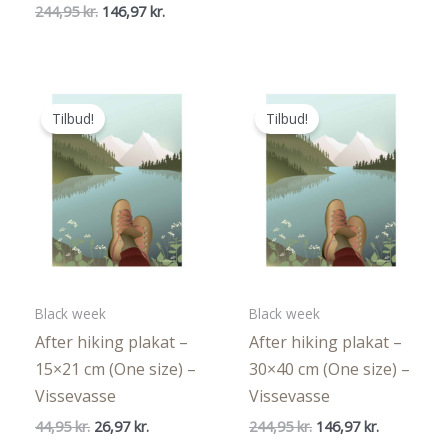
oprindelige
aktuelle
Den
Den
244,95
kr.
146,97
kr.
pris
pris
oprindelige
aktuelle
var:
er:
pris
pris
199,95 kr..
149,96 kr..
var:
er:
244,95 kr..
146,97 kr..
Tilbud!
Tilbud!
Black week
Black week
After hiking plakat –
After hiking plakat –
15×21 cm (One size) –
30×40 cm (One size) –
Vissevasse
Vissevasse
Den
Den
Den
Den
44,95
kr.
26,97
kr.
244,95
kr.
146,97
kr.
oprindelige
aktuelle
oprindelige
aktuelle