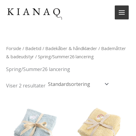
Gå
til
indholdet
Forside
/
Badetid
/
Badekåber & håndklæder
/
Bademåtter
& badeudstyr
/ Spring/Summer26 lancering
Spring/Summer26 lancering
Viser 2 resultater