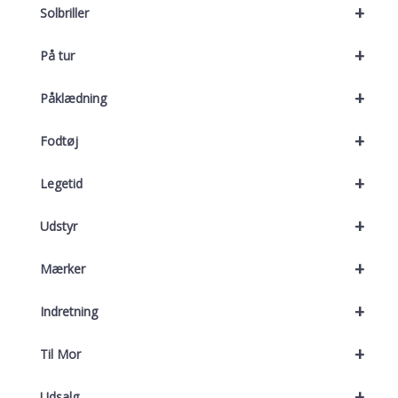
+
Solbriller
+
På tur
+
Påklædning
+
Fodtøj
+
Legetid
+
Udstyr
+
Mærker
+
Indretning
+
Til Mor
+
Udsalg