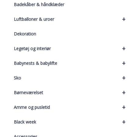
Badekåber & håndklæder
+
Luftballoner & uroer
Dekoration
+
Legetøj og interiør
+
Babynests & babylifte
+
Sko
+
Børneværelset
+
Amme og pusletid
+
Black week
Accessories