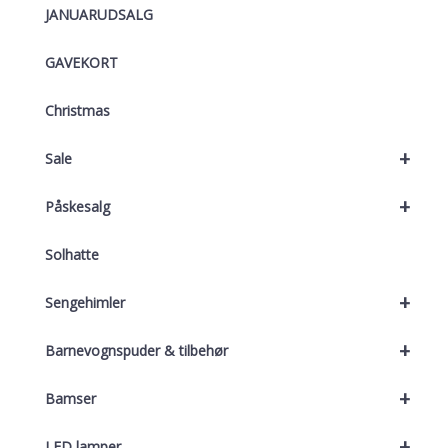
JANUARUDSALG
GAVEKORT
Christmas
+
Sale
+
Påskesalg
Solhatte
+
Sengehimler
+
Barnevognspuder & tilbehør
+
Bamser
+
LED lamper