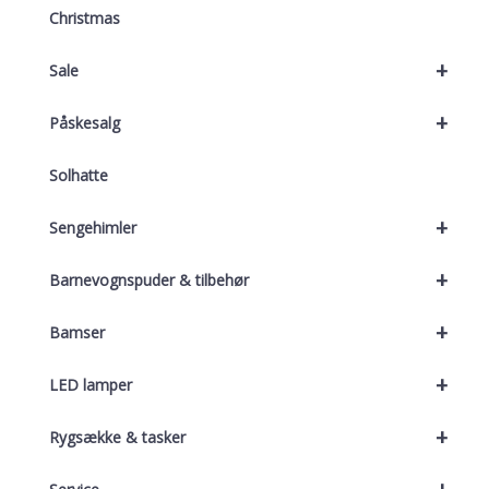
Christmas
+
Sale
+
Påskesalg
Solhatte
+
Sengehimler
+
Barnevognspuder & tilbehør
+
Bamser
+
LED lamper
+
Rygsække & tasker